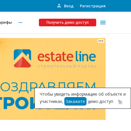
Вход
Регистрация
арифы
Получить демо-доступ
Платные услуги
ства
Рекламодателям
Call-центр
Инвестпроекты
ты
Чтобы увидеть информацию об объекте и
Подписка на Базу
участниках,
Закажите
демо-доступ
Пресс-релизы
Правила работы