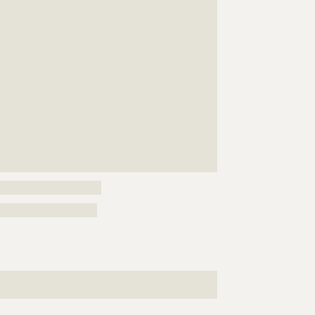
???????????????????????????????????????????????????
???????????????????????????????????????????????????
???????????????????????????????????????????????????
???????????????????????????????????????????????????
???????????????????????????????????????????????????
???????????????????????????????????????????????????
???????????????????????????????????????????????????
???????????????????????????????????????????????????
???????????????????????????????????????????????????
???????????????????????????????????????????????????
???????????????????????????????????????????????????
????????????????????????
???????????????????????
???????????????????????????????????????????????????
??????????????????????????????????