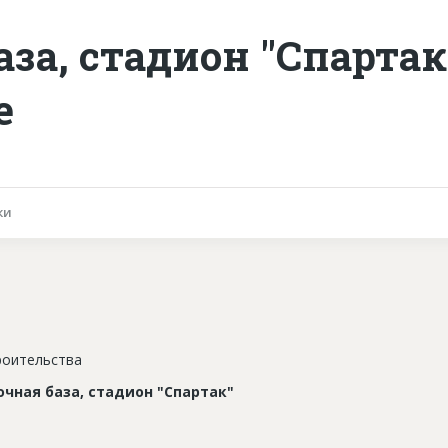
за, стадион "Спартак
е
ки
роительства
чная база, стадион "Спартак"