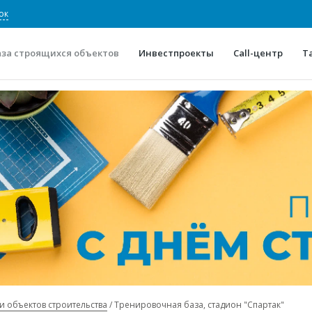
ок
аза строящихся объектов
Инвестпроекты
Call-центр
Т
О проекте
Конкурентные преимуще
Отзывы
Горячие объек
Глоссарий
Новости
и объектов строительства
Тренировочная база, стадион "Спартак"