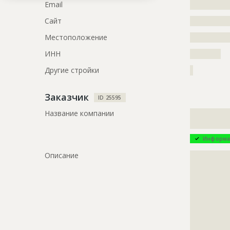
Дата обновления
??????????
Email
?????????????
Описание
?????????????
Сайт
?????????????
?????????????
Местоположение
?????????????
?????????????
ИНН
??????????
Этап строительства
Общестрои
Другие стройки
?
Ответственный
???????????
???????????
Заказчик
Предполагаемые потребности
?????????????
ID 25595
?????????????
Название компании
?????????????
?????????????
?????????????
Информа
Описание
?????????????
?????????????
?????????????
?????????????
?????????????
?????????????
?????????????
?????????????