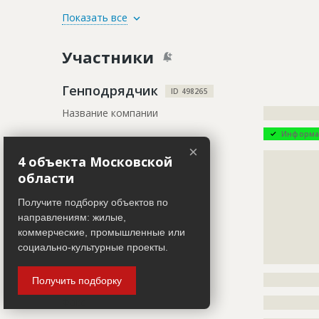
ID
94585
Показать все
Название
Внутренние
Участники
тренирово
Дата обновления
??????????
Генподрядчик
ID 498265
Описание
?????????????
Название компании
?????????????
?????????????
?????????????
Информа
×
Этап строительства
Внутренни
Описание
?????????????
4 объекта Московской
?????????????
Ответственный
???????????
области
?????????????
???????????
?????????????
Получите подборку объектов по
Предполагаемые потребности
?????????????
?????????????
направлениям: жилые,
?????????????
?????????????
коммерческие, промышленные или
?????????????
социально-культурные проекты.
?????????????
ID
89535
Телефон
?????????????
Получить подборку
Название
Отливка 2-
тренирово
Факс
?????????????