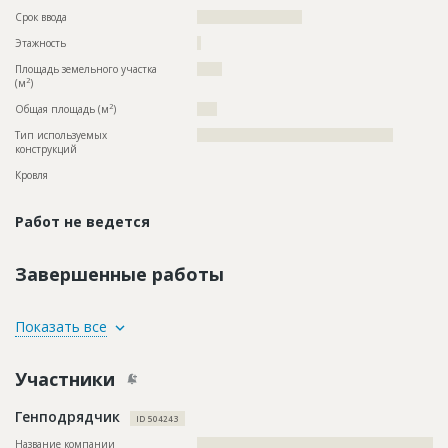
Срок ввода
?????????????????????
Этажность
?
Площадь земельного участка
?????
2
(м
)
2
Общая площадь (м
)
????
Тип используемых
?????????????????????????????????????????????????
конструкций
Кровля
Работ не ведется
Завершенные работы
ID
94548
Показать все
Название
Строительство инженерных сетей для здания
крытого катка
Участники
Дата обновления
??????????
Генподрядчик
Описание
??????????????????????????????????????????????????????????
ID 504243
???????????????????????????????????
Название компании
??????????????????????????????????????????????????????????