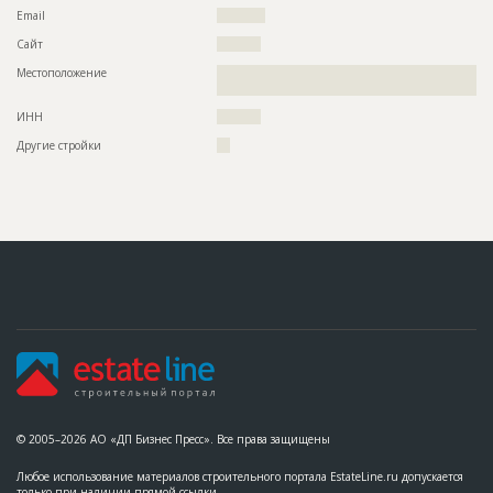
Email
???????????
Сайт
??????????
Местоположение
??????????????????????????????????????????????????????????
?????????????????????????????????????????????????????
ИНН
??????????
Другие стройки
???
© 2005–2026 АО «ДП Бизнес Пресс». Все права защищены
Любое использование материалов строительного портала EstateLine.ru допускается
только при наличии прямой ссылки.