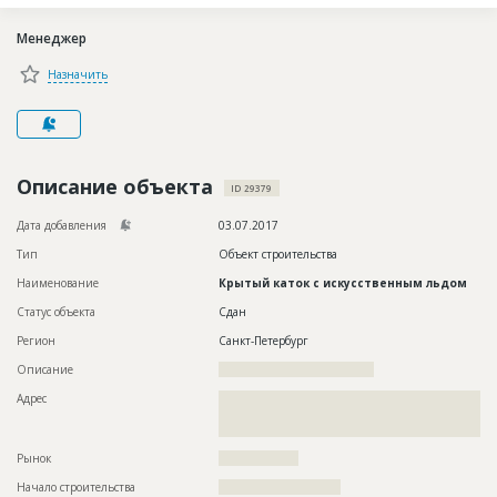
Новости
Менеджер
Платные услуги
Назначить
Пресс-релизы
Правила работы
Контакты
Описание объекта
ID 29379
Личный кабинет
Дата добавления
03.07.2017
Тип
Объект строительства
Наименование
Крытый каток с искусственным льдом
Статус объекта
Сдан
Регион
Санкт-Петербург
Описание
???????????????????????????????????
Адрес
??????????????????????????????????????????????????????????
??????????????????????????????????????????????????????????
???????????????????????????????????????????????????
Рынок
??????????????????
Начало строительства
??????????????????????