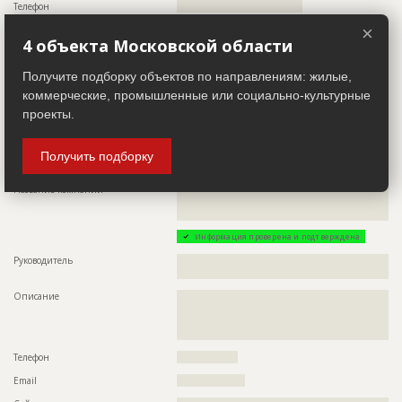
Телефон
???????????????????????????????????
×
Email
??????????????????????????
4 объекта Московской области
Сайт
?????????????????
Получите подборку объектов по направлениям: жилые,
Местоположение
?????????????????????????????????????????????????????
коммерческие, промышленные или социально-культурные
ИНН
??????????
проекты.
Другие стройки
??
Получить подборку
Заказчик
ID 507519
Название компании
??????????????????????????????????????????????????????????
??????????????????????????????????????????????????????????
???????????????????????????????????????????
Информация проверена и подтверждена
Руководитель
??????????????????????????????????????????????????????????
??
Описание
??????????????????????????????????????????????????????????
??????????????????????????????????????????????????????????
??????????????????????????????????????????????????????????
?????????????????????????????
Телефон
?????????????????
Email
???????????????????