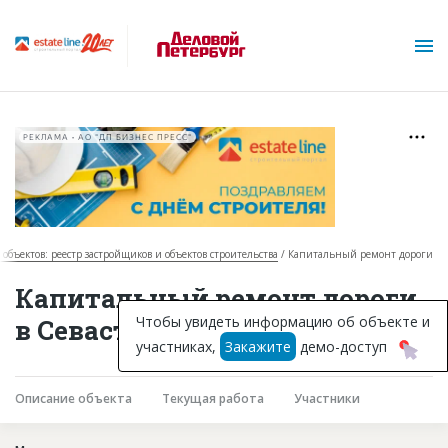
РЕКЛАМА • АО "ДП БИЗНЕС ПРЕСС"
 объектов: реестр застройщиков и объектов строительства
Капитальный ремонт дороги
О проекте
Капитальный ремонт дороги
Горячие объекты
Чтобы увидеть информацию об объекте и
в Севастополе
участниках,
Закажите
демо-доступ
База строящихся объектов
Инвестпроекты
Описание объекта
Текущая работа
Участники
Глоссарий