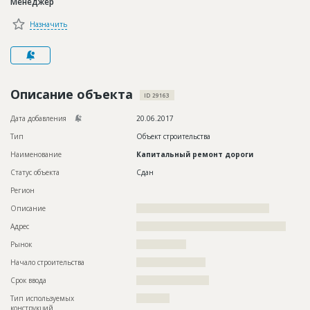
Менеджер
Новости
Назначить
Платные услуги
Пресс-релизы
Правила работы
Описание объекта
ID 29163
Контакты
Дата добавления
20.06.2017
Тип
Объект строительства
Личный кабинет
Наименование
Капитальный ремонт дороги
Статус объекта
Сдан
Регион
Описание
????????????????????????????????????????????????
Адрес
??????????????????????????????????????????????????????
Рынок
??????????????????
Начало строительства
????????????????????
Срок ввода
?????????????????????
Тип используемых
????????????
конструкций