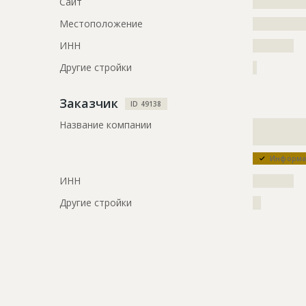
Сайт
?????????????
Местоположение
?????????????
ИНН
??????????
Другие стройки
?
Заказчик
ID 49138
Название компании
?????????????
?????????????
Информац
ИНН
??????????
Другие стройки
??