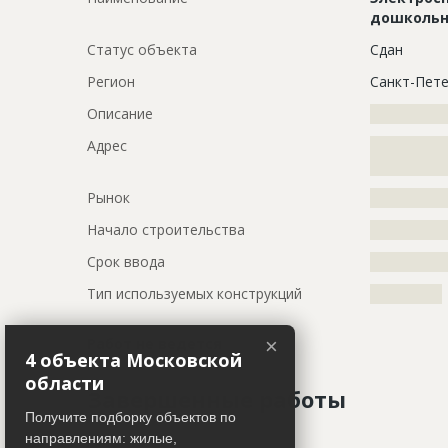
дошкольн
Статус объекта
Сдан
Регион
Санкт-Пете
Описание
?????????????
Адрес
?????????????
??????
Рынок
?????????????
Начало строительства
???????????
Срок ввода
???????????
Тип используемых конструкций
????????????
Работ не ведется
×
4 объекта Московской
области
Завершенные работы
Получите подборку объектов по
направлениям: жилые,