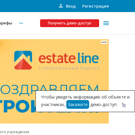
Вход
Регистрация
арифы
Получить демо-доступ
Платные услуги
ства
Рекламодателям
Call-центр
Инвестпроекты
ты
Чтобы увидеть информацию об объекте и
Подписка на Базу
участниках,
Закажите
демо-доступ
Пресс-релизы
Правила работы
ного учреждения