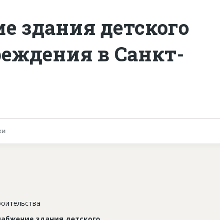
е здания детского
еждения в Санкт-
ки
роительства
набжение здания детского