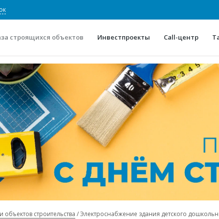
ок
аза строящихся объектов
Инвестпроекты
Call-центр
Т
О проекте
Конкурентные преимуще
Отзывы
Горячие объек
Глоссарий
Новости
и объектов строительства
Электроснабжение здания детского дошколь