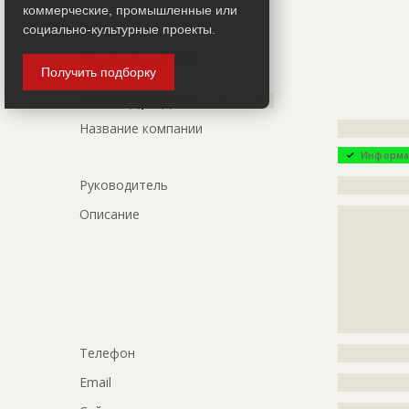
ID
88872
Показать все
коммерческие, промышленные или
социально-культурные проекты.
Название
Предстоит 
Участники
кабельной 
Получить подборку
Дата обновления
??????????
Генподрядчик
ID 506186
Описание
?????????????
Название компании
?????????????
?????
Информа
Этап строительства
Нулевой ци
Руководитель
?????????????
Предполагаемые потребности
?????????????
Описание
?????????????
?????????????
?????????????
?????????????
?????????????
?????????????
?????????????
Телефон
?????????????
Email
?????????????