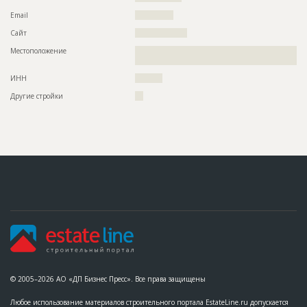
Email
??????????????
Сайт
???????????????????
Местоположение
??????????????????????????????????????????????????????????
???????????????????????????
ИНН
??????????
Другие стройки
???
© 2005–2026 АО «ДП Бизнес Пресс». Все права защищены
Любое использование материалов строительного портала EstateLine.ru допускается