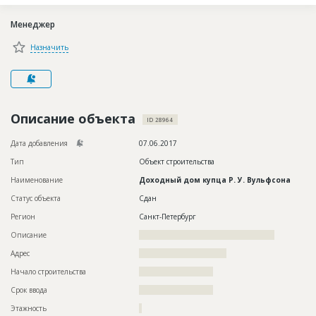
Новости
Менеджер
Платные услуги
Назначить
Пресс-релизы
Правила работы
Контакты
Описание объекта
ID 28964
Личный кабинет
Дата добавления
07.06.2017
Тип
Объект строительства
Наименование
Доходный дом купца Р. У. Вульфсона
Статус объекта
Сдан
Регион
Санкт-Петербург
Описание
????????????????????????????????????????????????
Адрес
???????????????????????????????
Начало строительства
?????????????????????
Срок ввода
?????????????????????
Этажность
?