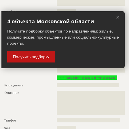
???????????????????????????????
Телефон
?????????????????
×
Email
???????????????
4 объекта Московской области
Местоположение
????????????????????????????????????????????
Получите подборку объектов по направлениям: жилые,
ИНН
??????????
коммерческие, промышленные или социально-культурные
Другие стройки
??
проекты.
Заказчик
ID 493121
Получить подборку
Название компании
??????????????????????????????????????????????????????????
??????????????????????????????????????????????????????????
??????
Информация проверена и подтверждена
Руководитель
??????????????????????????????????????????????????????
Описание
??????????????????????????????????????????????????????????
??????????????????????????????????????????????????????????
??????????????????????????????????????????????????????????
??????????????????????????????????????????????????????????
??????????????????????????????????????????????????????????
?????????????????????????????????????????????
Телефон
???????????????????????????????????????????????????????
Факс
?????????????????