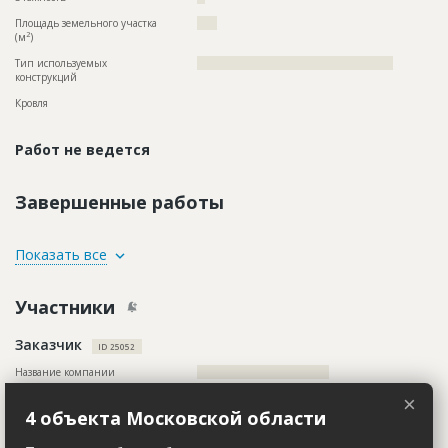
Площадь земельного участка
????
2
(м
)
Тип используемых
?????????????????????????????????????????????????
конструкций
Кровля
Работ не ведется
Завершенные работы
ID
88260
Показать все
Название
Огорожена территория для стоительства
жилого комплекса
Участники
Дата обновления
??????????
Заказчик
Описание
??????????????????????????????????????????????????????????
ID 25052
???????????????????????????????
Название компании
?????????????????????????????????
Этап строительства
Демонтаж
Информация проверена и подтверждена
×
Ответственный
???????????????????????????????????????????????
4 объекта Московской области
???????????????????????????????????????????????
Описание
??????????????????????????????????????????????????????????
???????????????????????????????????????????????
??????????????????????????????????????????????????????????