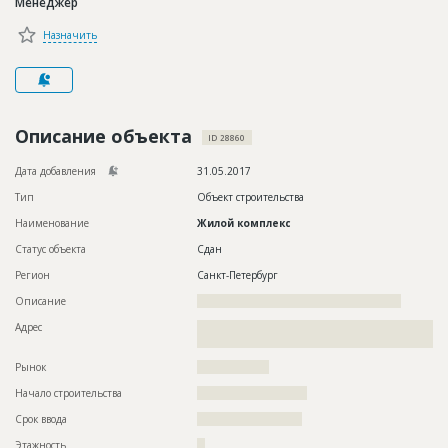
Менеджер
Новости
Назначить
Платные услуги
Пресс-релизы
Правила работы
Описание объекта
ID 28860
Контакты
Дата добавления
31.05.2017
Тип
Объект строительства
Личный кабинет
Наименование
Жилой комплекс
Статус объекта
Сдан
Регион
Санкт-Петербург
Описание
???????????????????????????????????????????????????
Адрес
??????????????????????????????????????????????????????????
???????????????????
Рынок
??????????????????
Начало строительства
??????????????????????
Срок ввода
?????????????????????
Этажность
??