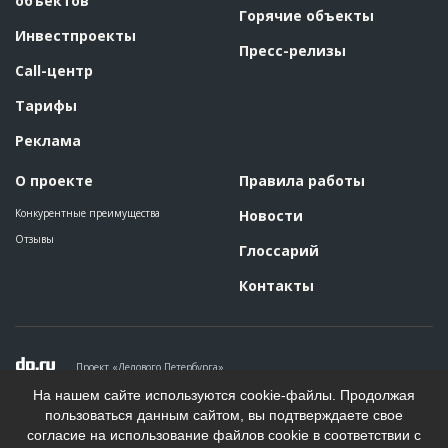
объектов
Горячие объекты
Инвестпроекты
Пресс-релизы
Call-центр
Тарифы
Реклама
О проекте
Правила работы
Конкурентные преимущества
Новости
Отзывы
Глоссарий
Контакты
Проект «Делового Петербурга»
Политика конфиденциальности
На нашем сайте используются cookie-файлы. Продолжая
Пользовательское соглашение
пользоваться данным сайтом, вы подтверждаете свое
На информационном ресурсе применяются рекомендательные
согласие на использование файлов cookie в соответствии с
технологии. Подробнее.