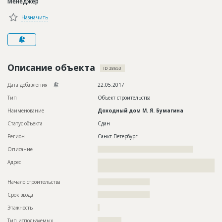
Менеджер
Новости
Назначить
Платные услуги
Пресс-релизы
Правила работы
Описание объекта
ID 28653
Контакты
Дата добавления
22.05.2017
Тип
Объект строительства
Личный кабинет
Наименование
Доходный дом М. Я. Бумагина
Статус объекта
Сдан
Регион
Санкт-Петербург
Описание
????????????????????????????????????????????????
Адрес
??????????????????????????????????????????????????????????
???????????????????????????????
Начало строительства
?????????????????????
Срок ввода
?????????????????????
Этажность
?
Тип используемых
????????????