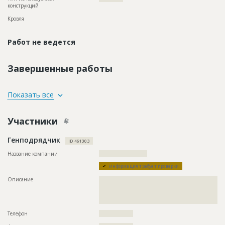
конструкций
Кровля
Работ не ведется
Завершенные работы
ID
87864
Показать все
Название
Расчистка стен при ремонте фасада здания
Участники
Дата обновления
??????????
Описание
?????????????????????????????????????????????????
Генподрядчик
ID 461303
Этап строительства
Фасадные работы и остекление
Название компании
????????????????????????
Ответственный
???????????????????????????????????????????????
???????
Информация требует проверки
Предполагаемые потребности
???????????????????????????????????????????????????????
Описание
??????????????????????????????????????????????????????????
??????????????????????????????????????????????????????????
??????????????????????????????????????????????????????????
????????
Телефон
?????????????????