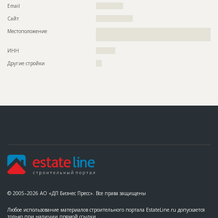
Email
??????????????
Сайт
???????????????????
Местоположение
??????????????????????????????????????????????????????????
???????????????????????????
ИНН
??????????
Другие стройки
???
© 2005–2026 АО «ДП Бизнес Пресс». Все права защищены
Любое использование материалов строительного портала EstateLine.ru допускается
только при наличии прямой ссылки.