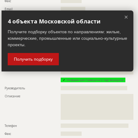
Факс
?????????????????
Email
????????????????????
×
Сайт
??????
4 объекта Московской области
Местоположение
???????????????????????????
Получите подборку объектов по направлениям: жилые,
ИНН
??????????
коммерческие, промышленные или социально-культурные
Другие стройки
?
проекты.
Заказчик
ID 493121
Получить подборку
Название компании
??????????????????????????????????????????????????????????
??????????????????????????????????????????????????????????
??????
Информация проверена и подтверждена
Руководитель
??????????????????????????????????????????????????????
Описание
??????????????????????????????????????????????????????????
??????????????????????????????????????????????????????????
??????????????????????????????????????????????????????????
??????????????????????????????????????????????????????????
??????????????????????????????????????????????????????????
?????????????????????????????????????????????
Телефон
???????????????????????????????????????????????????????
Факс
?????????????????