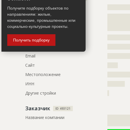
Описание
?????????????
Название компании
?????????????
?????????????
Получите подборку объектов по
направлениям: жилые,
Описание
?????????????
Этап строительства
Фасадные 
коммерческие, промышленные или
?????????????
Ответственный
???????????
социально-культурные проекты.
?????????????
???????
Телефон
?????????????
Получить подборку
Предполагаемые потребности
?????????????
Факс
?????????????
Email
?????????????
Сайт
??????
Местоположение
?????????????
ИНН
??????????
Другие стройки
?
Заказчик
ID 493121
Название компании
?????????????
?????????????