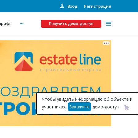
Вход
Регистрация
арифы
Получить демо-доступ
Платные услуги
ства
Рекламодателям
Call-центр
Инвестпроекты
ты
Чтобы увидеть информацию об объекте и
Подписка на Базу
участниках,
Закажите
демо-доступ
Пресс-релизы
Правила работы