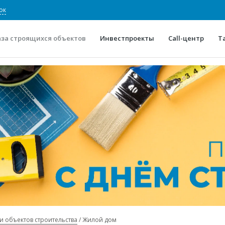
ок
аза строящихся объектов
Инвестпроекты
Call-центр
Т
О проекте
Конкурентные преимуще
Отзывы
Горячие объек
Глоссарий
Новости
и объектов строительства
Жилой дом