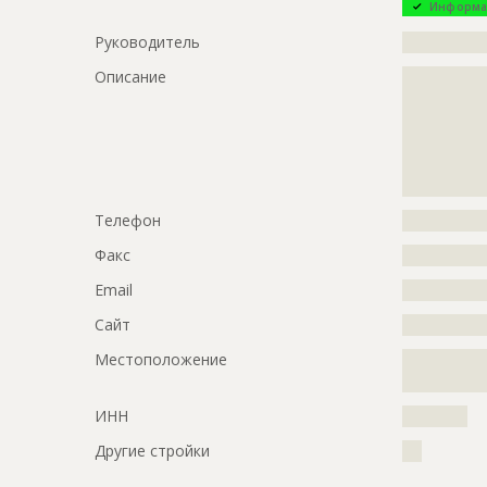
Информа
Руководитель
?????????????
Описание
?????????????
?????????????
?????????????
?????????????
?????????????
?????????????
Телефон
?????????????
Факс
?????????????
Email
?????????????
Сайт
?????????????
Местоположение
?????????????
?????????????
ИНН
??????????
Другие стройки
???