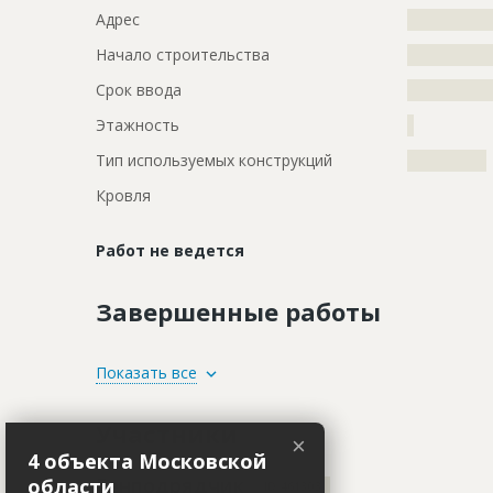
Адрес
?????????????
Начало строительства
???????????
Срок ввода
???????????
Этажность
?
Тип используемых конструкций
????????????
Кровля
Работ не ведется
Завершенные работы
ID
87768
Показать все
Название
Монтаж ст
Участники
здания
×
4 объекта Московской
Дата обновления
??????????
Генподрядчик
области
ID 461303