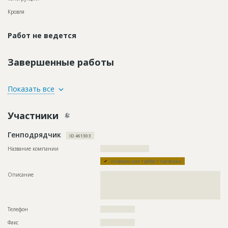
Кровля
Работ не ведется
Завершенные работы
ID
87760
Показать все
Название
Оштукатуривание стен при реставрации
фасада здания
Участники
Дата обновления
??????????
Генподрядчик
Описание
??????????????????????????????????????????????????????????
ID 461303
???????
Название компании
????????????????????????
Этап строительства
Фасадные работы и остекление
Информация требует проверки
Ответственный
???????????????????????????????????????????????
???????????????
Описание
??????????????????????????????????????????????????????????
??????????????????????????????????????????????????????????
Предполагаемые потребности
???????????????????????????????????????????????????????
??????????????????????????????????????????????????????????
????????
Телефон
?????????????????
Факс
?????????????????