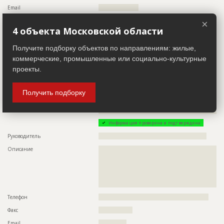
Email
????????????????????
Сайт
??????
×
4 объекта Московской области
Местоположение
???????????????????????????
ИНН
??????????
Получите подборку объектов по направлениям: жилые,
коммерческие, промышленные или социально-культурные
Другие стройки
?
проекты.
Заказчик
ID 493121
Получить подборку
Название компании
??????????????????????????????????????????????????????????
??????????????????????????????????????????????????????????
??????
Информация проверена и подтверждена
Руководитель
??????????????????????????????????????????????????????
Описание
??????????????????????????????????????????????????????????
??????????????????????????????????????????????????????????
??????????????????????????????????????????????????????????
??????????????????????????????????????????????????????????
??????????????????????????????????????????????????????????
?????????????????????????????????????????????
Телефон
???????????????????????????????????????????????????????
Факс
?????????????????
Email
??????????????