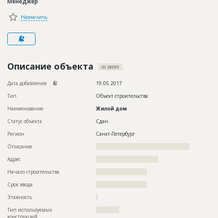
Менеджер
Новости
Назначить
Платные услуги
Пресс-релизы
Правила работы
Описание объекта
ID 28593
Контакты
Дата добавления
19.05.2017
Тип
Объект строительства
Личный кабинет
Наименование
Жилой дом
Статус объекта
Сдан
Регион
Санкт-Петербург
Описание
????????????????????????????????????????????????
Адрес
????????????????????????????????
Начало строительства
?????????????????????
Срок ввода
?????????????????????
Этажность
?
Тип используемых
????????????
конструкций