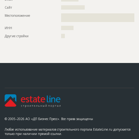
Сайт
???????????????????
Местоположение
??????????????????????????????????????????????????????????
???????????????????????????
ИНН
??????????
Другие стройки
???
© 2005–2026 АО «ДП Бизнес Пресс». Все права защищены
Любое использование материалов строительного портала EstateLine.ru допускается
только при наличии прямой ссылки.