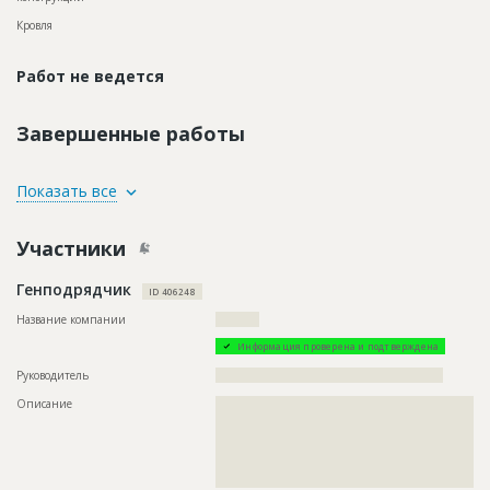
Кровля
Работ не ведется
Завершенные работы
ID
87522
Показать все
Название
Предстоит монтаж строительных лесов при
ремонте фасада здания
Участники
Дата обновления
??????????
Генподрядчик
Описание
??????????????????????????????????????????????????????????
ID 406248
????????????????????????????????????????
Название компании
??????????
Этап строительства
Фасадные работы и остекление
Информация проверена и подтверждена
Ответственный
???????????????????????????????????????????????
?
Руководитель
????????????????????????????????????????????????????
Предполагаемые потребности
???????????????????????????????????????????????????????
Описание
??????????????????????????????????????????????????????????
??????????????????????????????????????????????????????????
??????????????????????????????????????????????????????????
??????????????????????????????????????????????????????????
??????????????????????????????????????????????????????????
????????????????????????????????????????????????????