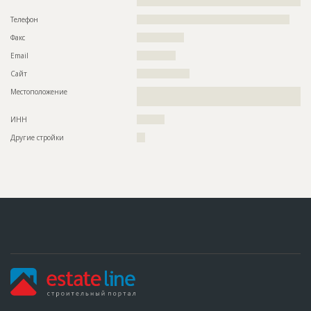
?????????????????????????????????????????????
Телефон
???????????????????????????????????????????????????????
Факс
?????????????????
Email
??????????????
Сайт
???????????????????
Местоположение
??????????????????????????????????????????????????????????
???????????????????????????
ИНН
??????????
Другие стройки
???