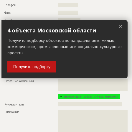
Телефон
?????????????????
Факс
?????????????????
Email
???????????????????
×
Сайт
????????????????????
4 объекта Московской области
Местоположение
??????????????????????????????????????????????????????????
??????????????????????????????????????????????????????????
Получите подборку объектов по направлениям: жилые,
????????????????????????????????
коммерческие, промышленные или социально-культурные
ИНН
??????????
проекты.
Другие стройки
??
Получить подборку
Заказчик
ID 493121
Название компании
??????????????????????????????????????????????????????????
??????????????????????????????????????????????????????????
??????
Информация проверена и подтверждена
Руководитель
??????????????????????????????????????????????????????
Описание
??????????????????????????????????????????????????????????
??????????????????????????????????????????????????????????
??????????????????????????????????????????????????????????
??????????????????????????????????????????????????????????
??????????????????????????????????????????????????????????