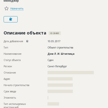
Менеджер
Новости
Назначить
Платные услуги
Пресс-релизы
Правила работы
Описание объекта
ID 28480
Контакты
Дата добавления
10.05.2017
Тип
Объект строительства
Личный кабинет
Наименование
Дом Л. И. Штиглица
Статус объекта
Сдан
Регион
Санкт-Петербург
Описание
????????????????????????????????????????????????
Адрес
??????????????????????????
Начало строительства
?????????????????????
Срок ввода
?????????????????????
Этажность
?
Тип используемых
????????????
конструкций