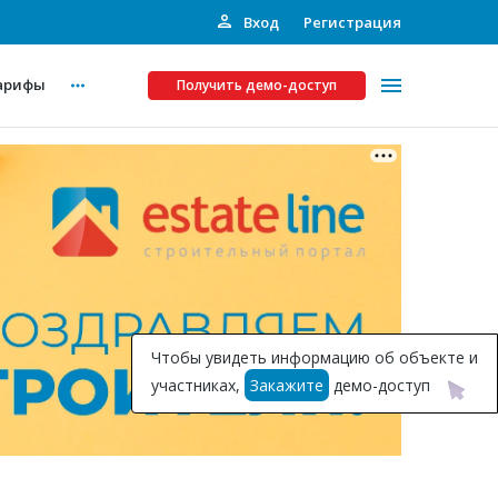
Вход
Регистрация
арифы
Получить демо-доступ
Платные услуги
ства
Рекламодателям
Call-центр
Инвестпроекты
ты
Чтобы увидеть информацию об объекте и
Подписка на Базу
участниках,
Закажите
демо-доступ
Пресс-релизы
Правила работы