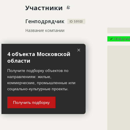
Название
Предстоит 
Участники
газопрово
Дата обновления
??????????
Генподрядчик
ID 59103
Описание
?????????????
Название компании
?????????????
?????????????
Информа
Этап строительства
Нулевой ци
Описание
?????????????
Ответственный
???????????
×
4 объекта Московской
?????????????
???????????
области
?????????????
???????????
?????????????
???????????
Получите подборку объектов по
?????????????
Предполагаемые потребности
?????????????
направлениям: жилые,
?????????????
?????????????
коммерческие, промышленные или
?????????????
?????????????
социально-культурные проекты.
?????????????
?????????????
Получить подборку
?????????????
?????????????
?????????????
?????????????
?????????????