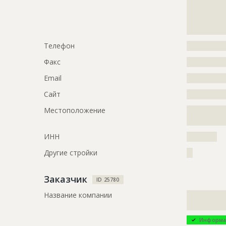
?????????????
?????????????
?????????????
Телефон
?????????????
Факс
?????????????
Email
?????????????
Сайт
?????????????
Местоположение
?????????????
?????????????
ИНН
??????????
Другие стройки
??
Заказчик
ID 25780
Название компании
?????????????
??
Информа