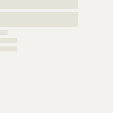
???????????????????????????????????????????????????
???
???????????????????????????????????????????????????
???????????????????????????????????????????????????
???
?????
??????????
??????????