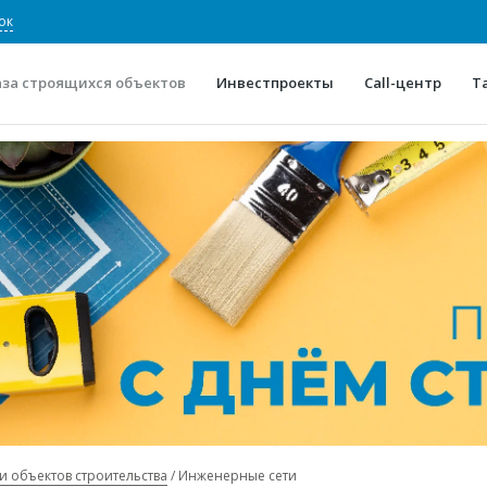
ок
аза строящихся объектов
Инвестпроекты
Call-центр
Т
О проекте
Конкурентные преимуще
Отзывы
Горячие объек
Глоссарий
Новости
и объектов строительства
Инженерные сети