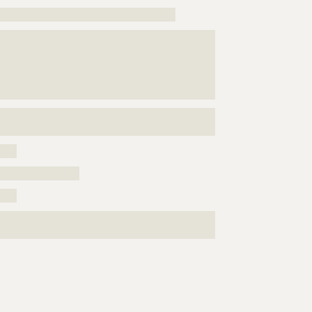
??????????????????????????????????????????
???????????????????????????????????????????????????
???????????????????????????????????????????????????
???????????????????????????????????????????????????
???????????????????????????????????????????????????
???????????
???????????????????????????????????????????????????
????
???????????????????
????
???????????????????????????????????????????????????
???????????????????????????????????????????????????