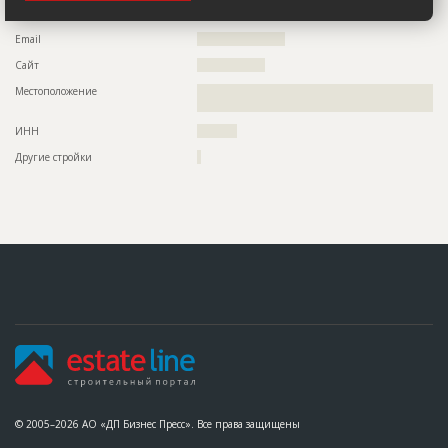
Факс
?????????????????
Email
??????????????????????
Сайт
?????????????????
Местоположение
??????????????????????????????????????????????????????????
?????
ИНН
??????????
Другие стройки
?
© 2005–2026 АО «ДП Бизнес Пресс». Все права защищены