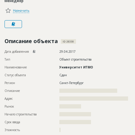
Менеджер
Новости
Назначить
Платные услуги
Пресс-релизы
Правила работы
Описание объекта
ID 28338
Контакты
Дата добавления
29.04.2017
Тип
Объект строительства
Личный кабинет
Наименование
Университет ИТМО
Статус объекта
Сдан
Регион
Санкт-Петербург
Описание
????????????????????????????????????????????????
Адрес
?????????????????????????????????????????????????????????
Рынок
??????????????????
Начало строительства
?????????????????????
Срок ввода
?????????????????????
Этажность
?