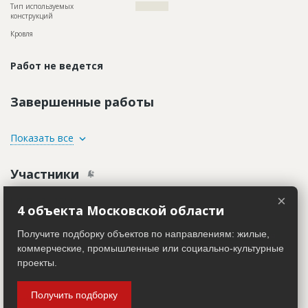
Тип используемых
????????????
конструкций
Кровля
Работ не ведется
Завершенные работы
ID
87236
Показать все
Название
Расчистка стен при ремонте фасада здания
Участники
Дата обновления
??????????
Описание
??????????????????????????????????????????????????????????
×
Генподрядчик
??
ID 26492
4 объекта Московской области
Этап строительства
Фасадные работы и остекление
Название компании
????????????????????
Получите подборку объектов по направлениям: жилые,
Предполагаемые потребности
???????????????????????????????????????????????????????
Информация проверена и подтверждена
коммерческие, промышленные или социально-культурные
Руководитель
????????????????????????????????????????????????????????
проекты.
Описание
??????????????????????????????????????????????????????????
??????????????????????????????????????
Получить подборку
Телефон
?????????????????