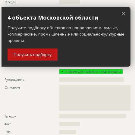
Телефон
?????????????????
Описание
?????????????????????????????????????????????????
Email
???????????????
×
Этап строительства
Фасадные работы и остекление
4 объекта Московской области
Местоположение
????????????????????????????????????????????
Предполагаемые потребности
???????????????????????????????????????????????????????
ИНН
??????????
Получите подборку объектов по направлениям: жилые,
Другие стройки
??
коммерческие, промышленные или социально-культурные
проекты.
Заказчик
ID 493121
Получить подборку
Название компании
??????????????????????????????????????????????????????????
??????????????????????????????????????????????????????????
??????
Информация проверена и подтверждена
Руководитель
??????????????????????????????????????????????????????
Описание
??????????????????????????????????????????????????????????
??????????????????????????????????????????????????????????
??????????????????????????????????????????????????????????
??????????????????????????????????????????????????????????
??????????????????????????????????????????????????????????
?????????????????????????????????????????????
Телефон
???????????????????????????????????????????????????????
Факс
?????????????????
Email
??????????????