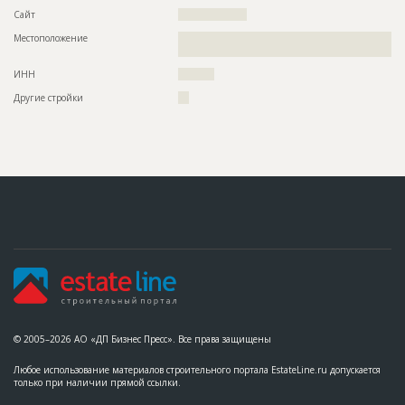
Сайт
???????????????????
Местоположение
??????????????????????????????????????????????????????????
???????????????????????????
ИНН
??????????
Другие стройки
???
© 2005–2026 АО «ДП Бизнес Пресс». Все права защищены
Любое использование материалов строительного портала EstateLine.ru допускается
только при наличии прямой ссылки.