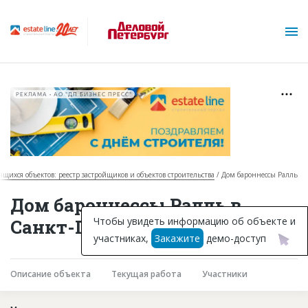
РЕКЛАМА • АО "ДП БИЗНЕС ПРЕСС"
оящихся объектов: реестр застройщиков и объектов строительства
Дом бароннессы Ралль
О проекте
Дом бароннессы Ралль в
Горячие объекты
Чтобы увидеть информацию об объекте и
Санкт-Петербурге
участниках,
Закажите
демо-доступ
База строящихся объектов
Инвестпроекты
Описание объекта
Текущая работа
Участники
Глоссарий