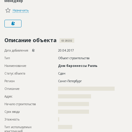
Менеджер
Новости
Назначить
Платные услуги
Пресс-релизы
Правила работы
Описание объекта
ID 28232
Контакты
Дата добавления
20.04.2017
Тип
Объект строительства
Личный кабинет
Наименование
Дом бароннессы Ралль
Статус объекта
Сдан
Регион
Санкт-Петербург
Описание
????????????????????????????????????????????????
Адрес
????????????????????????????
Начало строительства
?????????????????????
Срок ввода
?????????????????????
Этажность
?
Тип используемых
????????????
конструкций