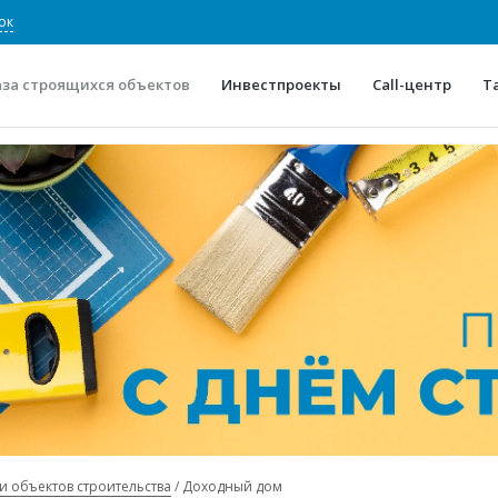
ок
аза строящихся объектов
Инвестпроекты
Call-центр
Т
О проекте
Конкурентные преимуще
Отзывы
Горячие объек
Глоссарий
Новости
и объектов строительства
Доходный дом