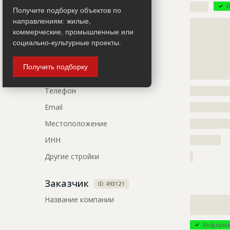
Название компании
??????
И
Получите подборку объектов по
Этап строительства
Внутренни
направлениям: жилые,
Описание
?????????????
Ответственный
???????????
коммерческие, промышленные или
?????????????
социально-культурные проекты.
?????????????
Предполагаемые потребности
?????????????
?????????????
?????????????
?????????????
Получить подборку
????????
Телефон
?????????????
Email
?????????????
Местоположение
?????????????
ИНН
??????????
Другие стройки
?
Заказчик
ID 493121
Название компании
?????????????
?????????????
Информа