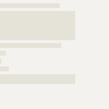
?????????????????????????????????????????
???????????????????????????????????????????????????
???????????????????????????????????????????????????
???????????????????????????????????????????????????
???????????????????????????????????????????????????
???????????????????????????????????????????????????
??
??????????????????????????????????????????
????
?
??????
???????????????????????????????????????????????????
????????