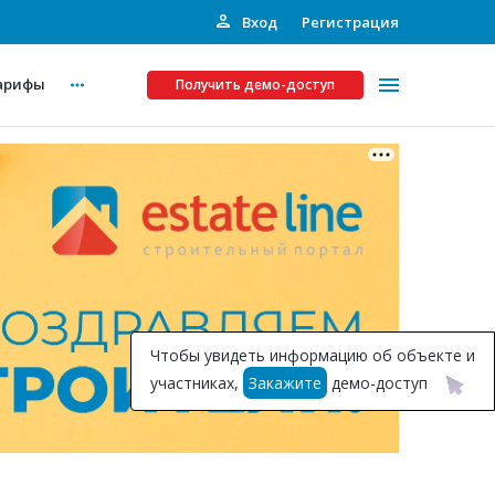
Вход
Регистрация
арифы
Получить демо-доступ
Платные услуги
ства
Рекламодателям
Call-центр
Инвестпроекты
ты
Чтобы увидеть информацию об объекте и
Подписка на Базу
участниках,
Закажите
демо-доступ
Пресс-релизы
Правила работы