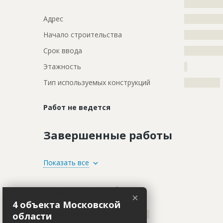
?????????????
Адрес
?????????????
Начало строительства
???????????
Срок ввода
???????????
Этажность
?
Тип используемых конструкций
????????????
Работ не ведется
Завершенные работы
ID
86910
Показать все
Название
Замена тр
Участники
Дата обновления
??????????
×
4 объекта Московской
Описание
?????????????
Генподрядчик
области
ID 506158
?????????????