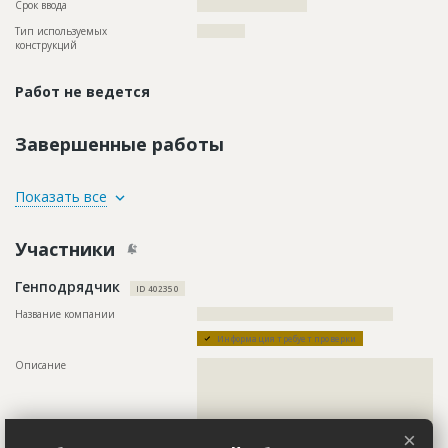
Срок ввода
??????????????????????
Тип используемых
????????????
конструкций
Работ не ведется
Завершенные работы
ID
86881
Показать все
Название
Предстоит демонтаж дорожного покрытия при
благоустройстве дворовых территорий
Участники
Дата обновления
??????????
Генподрядчик
Описание
??????????????????????????????????????????????????????????
ID 402350
??????????????????????????????????????????????
Название компании
?????????????????????????????????????????????????
Этап строительства
Нулевой цикл
Информация требует проверки
Ответственный
???????????????????????????????????????????????
??????????????
Описание
??????????????????????????????????????????????????????????
??????????????????????????????????????????????????????????
Предполагаемые потребности
??????????????????????????????????????????????????????????
??????????????????????????????????????????????????????????
??????????????????????????????????????????????????????????
??????????????????????????????????????????????????????????
???????
????
×
Телефон
????????????????????????????????????