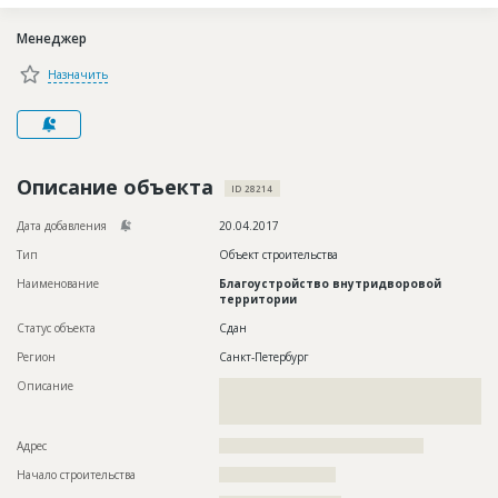
Новости
Менеджер
Платные услуги
Назначить
Пресс-релизы
Правила работы
Контакты
Описание объекта
ID 28214
Личный кабинет
Дата добавления
20.04.2017
Тип
Объект строительства
Наименование
Благоустройство внутридворовой
территории
Статус объекта
Сдан
Регион
Санкт-Петербург
Описание
??????????????????????????????????????????????????????????
??????????????????????????????????????????????????????????
??
Адрес
??????????????????????????????????????????????
Начало строительства
?????????????????????