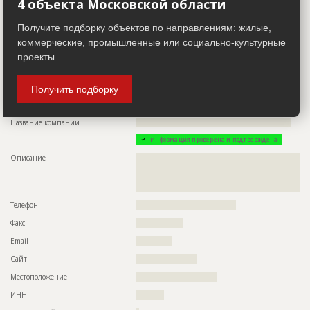
4 объекта Московской области
Факс
?????????????????
Получите подборку объектов по направлениям: жилые,
Email
??????????????
коммерческие, промышленные или социально-культурные
Местоположение
???????????????????????????????????
проекты.
ИНН
??????????
Получить подборку
Заказчик
ID 506141
Название компании
????????????????????????????????????????????????????????
Информация проверена и подтверждена
Описание
??????????????????????????????????????????????????????????
??????????????????????????????????????????????????????????
??????????????????????????????????????????????????????????
??????????????????????
Телефон
????????????????????????????????????
Факс
?????????????????
Email
?????????????
Сайт
??????????????????????
Местоположение
?????????????????????????????
ИНН
??????????