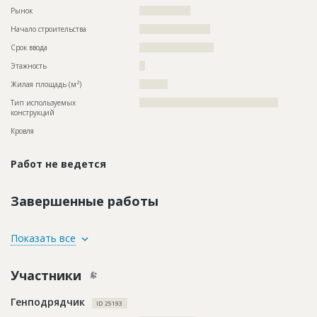
Рынок
??????????????????
Начало строительства
????????????????????
Срок ввода
?????????????????????
Этажность
??
2
Жилая площадь (м
)
????????
Тип используемых
?????????????????????????????????????????????????
конструкций
Кровля
Работ не ведется
Завершенные работы
ID
141118
Показать все
Название
Внутренние и отделочные работы
Участники
Дата обновления
??????????
Описание
??????????????????????????????????????????????????????????
Генподрядчик
????????????????????????????????????????????????????
ID 25193