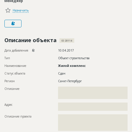
Менеджер
Новости
Назначить
Платные услуги
Пресс-релизы
Правила работы
Описание объекта
ID 28114
Контакты
Дата добавления
10.04.2017
Тип
Объект строительства
Личный кабинет
Наименование
Жилой комплекс
Статус объекта
Сдан
Регион
Санкт-Петербург
Описание
??????????????????????????????????????????????????????????
??????????????????????????????????????????????????????????
???????????????
Адрес
??????????????????????????????????????????????????????????
?????
Описание проекта
??????????????????????????????????????????????????????????
??????????????????????????????????????????????????????????
??????????????????????????????????????????????????????????
???????????