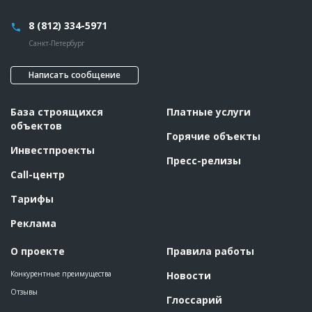
Дата обновления
??????????
8 (812) 334-5971
Описание
??????????????????????????????????????????????????????????
?????????????????????????????????
Санкт-Петербург
Этап строительства
Общестроительные работы
Написать сообщение
Ответственный
???????????????????????????????????????????????
???????????????????????????????????????????????
???????????????????????????????????????????????
???????????????????????????????????????????????
База строящихся
Платные услуги
???????????????????????????????????????????????
объектов
???????????????????????????????????????????????
?????????????
Горячие объекты
Инвестпроекты
Предполагаемые потребности
??????????????????????????????????????????????????????????
Пресс-релизы
??????????????????????????????????????????????????????????
????
Call-центр
Тарифы
ID
92938
Название
Устройство фундамента жилого дома
Реклама
Дата обновления
??????????
О проекте
Правила работы
Описание
??????????????????????????????????????????????????????????
??????????????????????????????????????????????????????????
Конкурентные преимущества
Новости
??????????????????????????????????????????????????????????
Отзывы
Этап строительства
Нулевой цикл
Глоссарий