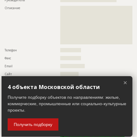
Руководитель
??????????????????????????????????????????????
??????????????????????????????????????????????????????????
??????????????????????????????????????????????????????????
Описание
??????????????????????????????????????????????????????????
??????????????????????????????????????????????????????????
??????????????????????????????????????????????????????????
??????????????????????????????????????????????????????????
??????????????????????????????????????????????????????????
?????????????????????????????????????????????
??????????????????????????????????????????????????????????
??????????????????????????????????????????????????????????
??????????????????????????????????????????????????????????
ID
129996
??????????????????????????????????????????????????????????
??????????????????????????????????????????????????????????
Название
Отделка фасада
???????????????
Дата обновления
??????????
Телефон
?????????????????
Описание
??????????????????????????????????????????????????????????
Факс
?????????????????
??????????????????????????????????????????????????????????
?????????????????????????????????????????
Email
????????????????????
Этап строительства
Фасадные работы и остекление
Сайт
???????????????
Ответственный
???????????????????????????????????????????????
×
Местоположение
??????????????????????????????????????????????????????????
???????????????????????????????????????????????
4 объекта Московской области
?
???????????????????????????????????????????????
???????????????????????????????????????????????
ИНН
??????????
??????
Получите подборку объектов по направлениям: жилые,
Другие стройки
??
коммерческие, промышленные или социально-культурные
Предполагаемые потребности
??????????????????????????????????????????????????????????
??????????????????????????????????????????????????????????
проекты.
??????????????????????????????????????????????????????????
Застройщик
ID 505950
??????????????????????????????????????????????????????????
??????????????????????????????????????????????????????????
Получить подборку
Название компании
??????????????????????????????????????????????????????????
??????????????????????????????????????????????????????????
?
??????????????????????????????????????????????????????????
??????????????????????????????????????????????????????????
Информация проверена и подтверждена