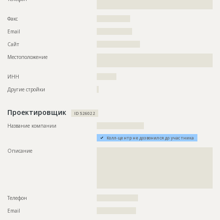
??????????????????????????????????????????????????????????
??????
??????????????????????????????????????????????????????????
Факс
?????????????????
??????????????????????????????????????????????????????????
??????????????????????????????????????????????????????????
Email
??????????????????
??????????????????????????????????????????????????????????
??????????????????????????????????????????????????????????
Сайт
??????????????????????
??????????????????????????????????????????????????????????
??????????????????????????????????????????????????????????
Местоположение
??????????????????????????????????????????????????????????
??????????????????????????????????????????????????????????
??????????????????????????????????????????????????
??????????????????????????????????????????????????????????
??????????????????????????????????????????????????????????
ИНН
??????????
??????????????????????????????????????????????????????????
??????????????????????????????????????????????????????????
Другие стройки
?
??????????????????????????????????????????????????????????
??????????????????????????????????????????????????????????
???
Проектировщик
ID 526022
Название компании
????????????????????????
ID
117847
Колл-центр не дозвонился до участника
Название
Возведение каркаса здания
Описание
??????????????????????????????????????????????????????????
Дата обновления
??????????
??????????????????????????????????????????????????????????
??????????????????????????????????????????????????????????
Описание
??????????????????????????????????????????????????????????
??????????????????????????????????????????????????????????
?????????????????????????????????????????????????????????
??????????????????????????????????????????????????????????
????????????????????????????????????
Этап строительства
Общестроительные работы
Телефон
?????????????????????
Ответственный
???????????????????????????????????????????????
???????????????????????????????????????????????
Email
????????????????????
???????????????????????????????????????????????