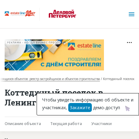
РЕКЛАМА • АО "ДП БИЗНЕС ПРЕСС"
троящихся объектов: реестр застройщиков и объектов строительства
Коттеджный поселок
О проекте
Коттеджный поселок в
Горячие объекты
Чтобы увидеть информацию об объекте и
Ленинградской области
участниках,
Закажите
демо-доступ
База строящихся объектов
Инвестпроекты
Описание объекта
Текущая работа
Участники
Глоссарий