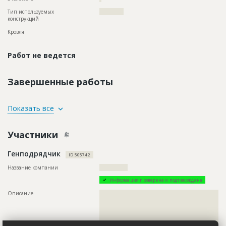
Тип используемых
????????????
конструкций
Кровля
Работ не ведется
Завершенные работы
ID
129024
Показать все
Название
Отделка помещений
Участники
Дата обновления
??????????
Описание
??????????????????????????????????????????????????????????
Генподрядчик
????????????????????????????
ID 505742
Этап строительства
Внутренние и отделочные работы
Название компании
??????????????
Ответственный
???????????????????????????????????????????????
Информация проверена и подтверждена
???????????????????????????????????????????????
???????????????????????????????????????????????
Описание
??????????????????????????????????????????????????????????
???????????????????????????????????????????????
??????????????????????????????????????????????????????????
???????????????????????????????????????????????
??????????????????????????????????????????????????????????
???????????????????????????????????????????????
??????????????????????????????????????????????????????????
????????????????????????????????
??????????????????????????????????????????????????????????