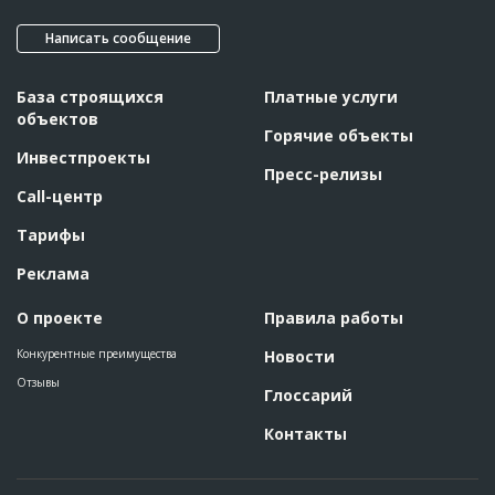
???????????????????????
Этап строительства
Фасадные работы и остекление
Написать сообщение
Ответственный
???????????????????????????????????????????????
???????????????????????????????????????????????
???????????????????????????????????????????????
База строящихся
Платные услуги
???????????????????????????????????????????????
объектов
???????????????????????????????????????????????
Горячие объекты
???????????????????????????????????????????????
????????????????????????????????
Инвестпроекты
Пресс-релизы
Предполагаемые потребности
??????????????????????????????????????????????????????????
Call-центр
??????????????????????????????????????????????????????????
??????????????????????????????????????????????????????????
??????????????????????????????????????????????????????????
Тарифы
??????????????????????????????????????????????????????????
??????????????????????????????????????????????????????????
Реклама
??????????????????????????????????????????????????????????
??????????????????????????????????????????????????????????
??????????????????????????????????????????????????????????
О проекте
Правила работы
??????????????????????????????????????????????????????????
??????????????????????????????????????????????????????????
??????????????????????????????????????????????????????????
Конкурентные преимущества
Новости
??????????????????????????????????????????????????????????
Отзывы
??????????????????????????????????????????????????????????
Глоссарий
??????????????????????????????
Контакты
ID
108602
Название
Продолжается кладка стен газобетоном при
строительстве одного из домов коттеджного