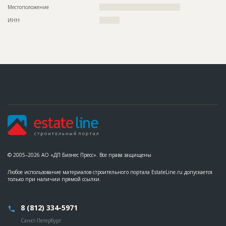
???????????????????????????????????????????????
Местоположение
????????????????????????????????????????
????????????????????????????????
ИНН
??????????
Предполагаемые потребности
??????????????????????????????????????????????????????????
??????????????????????????????????????????????????????????
??????????????????????????????????????????????????????????
??????????????????????????????????????????????????????????
??????????????????????????????????????????????????????????
??????????????????????????????????????????????????????????
??????????????????????????????????????????????????????????
??????????????????????????????????????????????????????????
??????????????????????????????????????????????????????????
??????????????????????????????????????????????????????????
??????????????????????????????????????????????????????????
??????????????????????????????????????????????????????????
??????????????????????????????????????????????????????????
??????????????????????????????????????????????????????????
??????????????????????????????
ID
113324
© 2005–2026 АО «ДП Бизнес Пресс». Все права защищены
Название
Строительство мансардного этажа одного из
домов коттеджного посёлка
Любое использование материалов строительного портала EstateLine.ru допускается
Дата обновления
??????????
только при наличии прямой ссылки.
Описание
??????????????????????????????????????????????????????????
??????????????????????????????????????????????????????????
??????????????????????????????????????????????????????????
8 (812) 334-5971
??????????????????????????????????????????????????????????
??????????????????????????????????????????????????????????
Санкт-Петербург