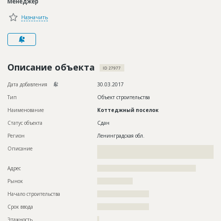
Менеджер
Новости
Назначить
Платные услуги
Пресс-релизы
Правила работы
Описание объекта
ID 27977
Контакты
Дата добавления
30.03.2017
Тип
Объект строительства
Личный кабинет
Наименование
Коттеджный поселок
Статус объекта
Сдан
Регион
Ленинградская обл.
Описание
??????????????????????????????????????????????????????????
?????????????????????????
Адрес
??????????????????????????????????????????????????
Рынок
??????????????????
Начало строительства
?????????????????????
Срок ввода
?????????????????????
Этажность
?