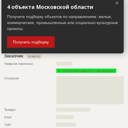
×
??????????????????????????????????????????????????????????
Предполагаемые потребности
??????????????????????????????????????????????????????????
4 объекта Московской области
?????????????????????????????????????????????
??????????????????????????????????????????????????????????
??????????????????????????????????????????????????????????
Телефон
??????????????????????????????
Получите подборку объектов по направлениям: жилые,
??????????????????????????????????????????????????????????
Email
???????????????
??????????????????????????????????????????????????????????
коммерческие, промышленные или социально-культурные
??????????????????????????????????????????????????????????
Сайт
?????????????????
проекты.
??????????????????????????????????????????????????????????
??????????????????????????????????????????????????????????
Местоположение
????????????????????????????????????????
??????????????????????????????????????????????????????????
??????????????????????????????????????????????????????????
Получить подборку
ИНН
??????????
??????????????????????????????????????????????????????????
??????????????????????????????????????????????????????????
??????????????????????????????????????????????????????????
Заказчик
??????????????????????????????????????????????????????????
ID 505742
???????????????????????????????
Название компании
??????????????
Информация проверена и подтверждена
ID
121112
Описание
??????????????????????????????????????????????????????????
Название
Кровельные работы
??????????????????????????????????????????????????????????
??????????????????????????????????????????????????????????
Дата обновления
??????????
??????????????????????????????????????????????????????????
??????????????????????????????????????????????????????????
Описание
???????????????????????????????????????????????????????
??????????????????????????????????????????????????????????
?????????????????????????????????????????????
Этап строительства
Фасадные работы и остекление
Телефон
??????????????????????????????
Ответственный
???????????????????????????????????????????????
???????????????????????????????????????????????
Email
???????????????
???????????????????????????????????????????????
???????????????????????????????????????????????
Сайт
?????????????????
???????????????????????????????????????????????