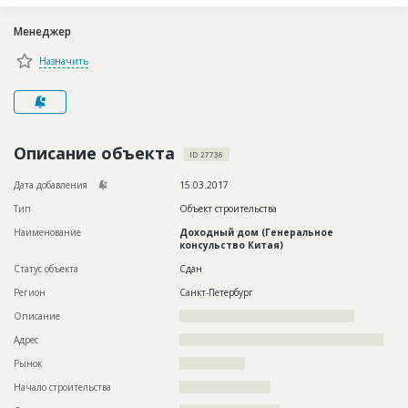
Новости
Менеджер
Платные услуги
Назначить
Пресс-релизы
Правила работы
Контакты
Описание объекта
ID 27736
Личный кабинет
Дата добавления
15.03.2017
Тип
Объект строительства
Наименование
Доходный дом (Генеральное
консульство Китая)
Статус объекта
Сдан
Регион
Санкт-Петербург
Описание
????????????????????????????????????????????????
Адрес
????????????????????????????????????????????????????????
Рынок
??????????????????
Начало строительства
????????????????????