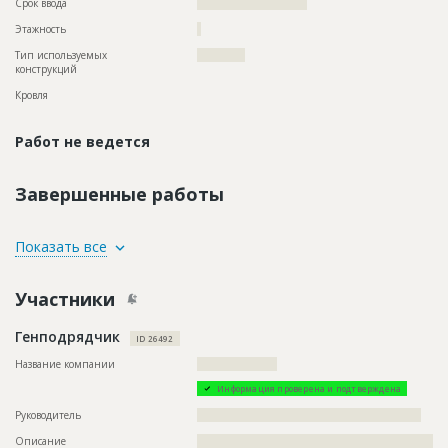
Срок ввода
??????????????????????
Этажность
?
Тип используемых
????????????
конструкций
Кровля
Работ не ведется
Завершенные работы
ID
85767
Показать все
Название
Предстоит монтаж строительных лесов при
ремонте фасада здания
Участники
Дата обновления
??????????
Генподрядчик
Описание
??????????????????????????????????????????????????????????
ID 26492
??????????????????????????????????????????????
Название компании
????????????????????
Этап строительства
Фасадные работы и остекление
Информация проверена и подтверждена
Предполагаемые потребности
???????????????????????????????????????????????????????
Руководитель
????????????????????????????????????????????????????????
Описание
??????????????????????????????????????????????????????????