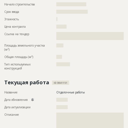
Начало строительства
?????????????????????
Срок ввода
??????????????????????
Этажность
?
Цена контракта
?????????
Ссылка на тендер
??????????????????????????????????????????????????????????
????????????????????????????????????
Площадь земельного участка
?????
2
(м
)
2
Общая площадь (м
)
????
Тип используемых
????????????
конструкций
Текущая работа
ID 3841151
Название
Отделочные работы
Дата обновления
??????????
Дата актуализации
??????????
Описание
??????????????????????????????????????????????????????????
??????????????????????????????????????????????????????????
??????????????????????????????????????????????????????????
??????????????????????????