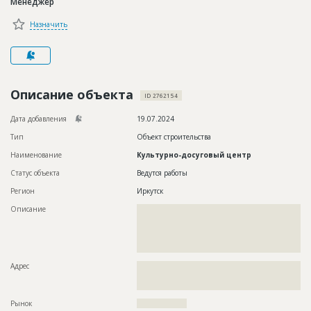
Менеджер
Новости
Назначить
Платные услуги
Пресс-релизы
Правила работы
Описание объекта
ID 2762154
Контакты
Дата добавления
19.07.2024
Тип
Объект строительства
Личный кабинет
Наименование
Культурно-досуговый центр
Статус объекта
Ведутся работы
Регион
Иркутск
Описание
??????????????????????????????????????????????????????????
??????????????????????????????????????????????????????????
??????????????????????????????????????????????????????????
??????????????????????????????????????????????????????????
??????????????
Адрес
??????????????????????????????????????????????????????????
??????????????????????????????????????????????????????????
???????????
Рынок
??????????????????