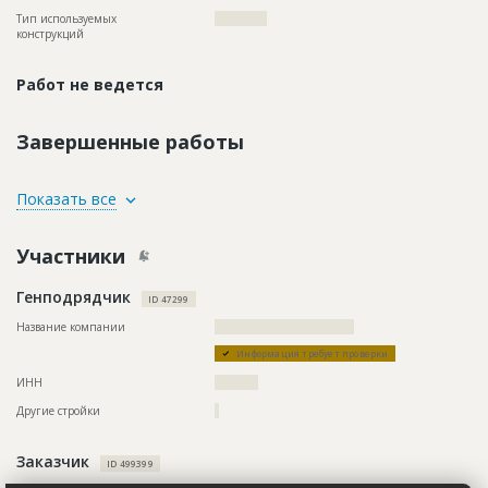
Тип используемых
????????????
конструкций
Работ не ведется
Завершенные работы
ID
84574
Показать все
Название
Предстоит рытье траншей для
антикоррозийной обработки газопроводов
Участники
Дата обновления
??????????
Генподрядчик
Описание
??????????????????????????????????????????????????????????
ID 47299
????????????????????????????????????????????
Название компании
????????????????????????????????
Этап строительства
Нулевой цикл
Информация требует проверки
ИНН
??????????
Другие стройки
?
Заказчик
ID 499399