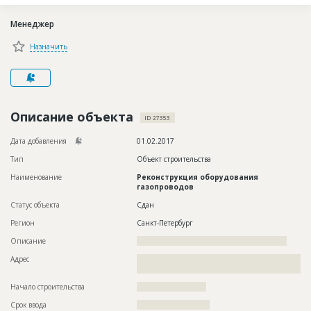
Новости
Менеджер
Платные услуги
Назначить
Пресс-релизы
Правила работы
Контакты
Описание объекта
ID 27353
Личный кабинет
Дата добавления
01.02.2017
Тип
Объект строительства
Наименование
Реконструкция оборудования
газопроводов
Статус объекта
Сдан
Регион
Санкт-Петербург
Описание
??????????????????????????????????????????????????????
Адрес
??????????????????????????????????????????????????????????
?????
Начало строительства
????????????????????
Срок ввода
?????????????????????