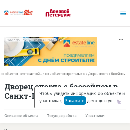
РЕКЛАМА • АО "ДП БИЗНЕС ПРЕСС"
хся объектов: реестр застройщиков и объектов строительства
Дворец спорта с бассейном
О проекте
Дворец спорта с бассейном в
Горячие объекты
Чтобы увидеть информацию об объекте и
Санкт-Петербурге
участниках,
Закажите
демо-доступ
База строящихся объектов
Инвестпроекты
Описание объекта
Текущая работа
Участники
Глоссарий