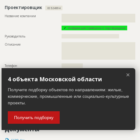
Проектировщик
ID 524994
Название компании
??????????????????????????????????????????????????????????
???????????????????????????
Информация проверена и подтверждена
Руководитель
??????????????????????????????????????????????
Описание
??????????????????????????????????????????????????????????
??????????????????????????????????????????????????????????
??????????????????????????????????????????????????????????
???????????????????????????????????????????????????
Телефон
?????????????????
×
Факс
?????????????????
4 объекта Московской области
Email
??????????????
Получите подборку объектов по направлениям: жилые,
Сайт
??????????????????????
коммерческие, промышленные или социально-культурные
Местоположение
??????????????????????????????????????????????????????????
проекты.
??????????????????????????????????????????????????????????
?????????
ИНН
??????????
Получить подборку
Другие стройки
?
Документы