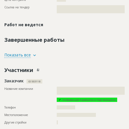
Ссылка на тендер
??????????????????????????????????????????????????????????
??????????????????????????????????????????????????????
Работ не ведется
Завершенные работы
ID
84159
Показать все
Название
Разработка проекта реконструкции с
расширением Дворца спорта с бассейном
Участники
Дата обновления
??????????
Заказчик
Описание
??????????????????????????????????????????????????????????
ID 503118
??????????????????????????????????????????????????????????
????????????????????
Название компании
??????????????????????????????????????????????????????????
???????????????????????????????????????????????
Этап строительства
Изыскательские работы и проектирование
Информация проверена и подтверждена
Телефон
????????????????
Местоположение
??????????????????????????????????
Другие стройки
?