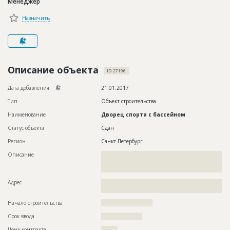
Менеджер
Новости
Назначить
Платные услуги
Пресс-релизы
Правила работы
Описание объекта
ID 27196
Контакты
Дата добавления
21.01.2017
Тип
Объект строительства
Личный кабинет
Наименование
Дворец спорта с бассейном
Статус объекта
Сдан
Регион
Санкт-Петербург
Описание
??????????????????????????????????????????????????????????
??????????????????????????????????????????????????????????
????????????????????
Адрес
??????????????????????????????????????????????????????????
?????????
Начало строительства
????????????????????
Срок ввода
????????????????
Цена контракта
????????