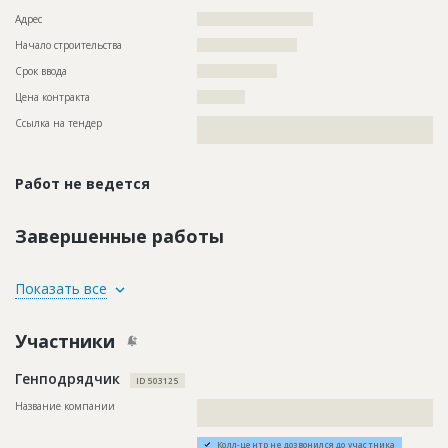
Адрес
?????????????????????????????
Начало строительства
????????????????????
Срок ввода
????????????????
Цена контракта
????????????
Ссылка на тендер
??????????????????????????????????????????????????????????
??????????????????????????????????????????????????????
Работ не ведется
Завершенные работы
ID
83880
Показать все
Название
Выполнение работ по строительству тепловых
сетей
Участники
Дата обновления
??????????
Генподрядчик
Описание
??????????????????????????????????????????????????????????
ID 503125
??????????????????????????????????????????????????????????
??????????????????????????????????????????????????????????
Название компании
??????????????????????????????????????????????????????????
??????????????????????????????????????????????????????????
??????????????????????????????????????
??????????????????????????????????????????????????????????
Колл-центр не дозвонился до участника
??????????????????????????????????????????????????????????