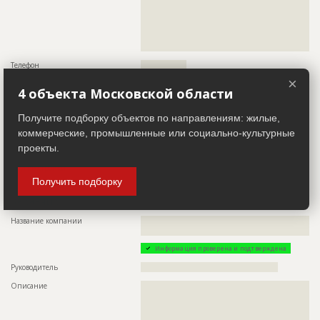
??????????????????????????????????????????????????????????
??????????????????????????????????????????????????????????
??????????????????????????????????????????????????????????
??????????????????????????????????????????????????????????
?
Телефон
????????????????
×
Email
??????????????????
4 объекта Московской области
Сайт
?????????????
Получите подборку объектов по направлениям: жилые,
Местоположение
??????????????????????????????????????????????????????????
????????????????????
коммерческие, промышленные или социально-культурные
проекты.
ИНН
??????????
Другие стройки
?
Получить подборку
Заказчик
ID 500086
Название компании
??????????????????????????????????????????????????????????
????????
Информация проверена и подтверждена
Руководитель
????????????????????????????????????????????????
Описание
??????????????????????????????????????????????????????????
??????????????????????????????????????????????????????????
??????????????????????????????????????????????????????????
??????????????????????????????????????????????????????????