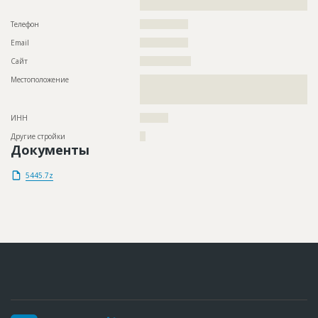
?????????????????????????????????????????
Телефон
?????????????????
Email
?????????????????
Сайт
??????????????????
Местоположение
??????????????????????????????????????????????????????????
??????????????????????????????????????????????????????????
???????
ИНН
??????????
Другие стройки
??
Документы
5445.7z