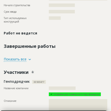
Начало строительства
?????????????????????
Срок ввода
?????????????????????
Тип используемых
????????????
конструкций
Работ не ведется
Завершенные работы
ID
83213
Показать все
Название
Рытье траншей при строительстве
канализации
Участники
Дата обновления
??????????
Генподрядчик
Описание
??????????????????????????????????????????????????????????
ID 503477
??????????????????????????????????????????????????????????
????????
Название компании
???????????????????????????
Этап строительства
Нулевой цикл
Информация проверена и подтверждена
Описание
??????????????????????????????????????????????????????????
??????????????????????????????????????????????????????????
??????????????????????????????????????????????????????????