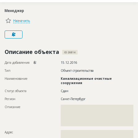
Новости
Менеджер
Платные услуги
Назначить
Пресс-релизы
Правила работы
Контакты
Описание объекта
ID 26814
Личный кабинет
Дата добавления
15.12.2016
Тип
Объект строительства
Наименование
Канализационные очистные
сооружения
Статус объекта
Сдан
Регион
Санкт-Петербург
Описание
??????????????????????????????????????????????????????????
??????????????????????????????????????????????????????????
??????????????????????????????????????????????????????????
??????????????????????????????????????????????????????????
???????????????
Адрес
??????????????????????????????????????????????????????????
???