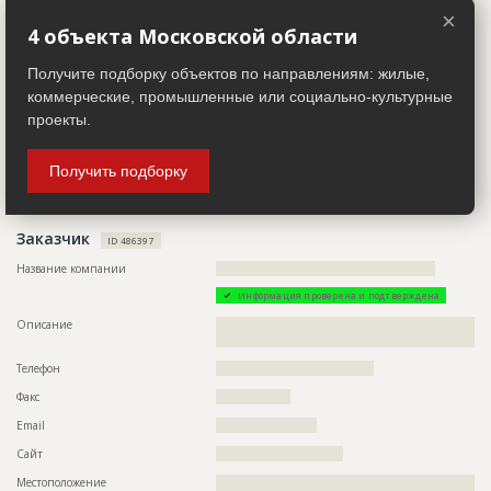
??????????????????????????????????????????????????????????
×
????????????????????????????????????????????????????????
4 объекта Московской области
Телефон
????????????????????????????????????
Получите подборку объектов по направлениям: жилые,
Email
????????????????????????
коммерческие, промышленные или социально-культурные
Сайт
??????????????????????????
проекты.
Местоположение
?????????????????????????????????
ИНН
??????????
Получить подборку
Другие стройки
?
Заказчик
ID 486397
Название компании
??????????????????????????????????????????????????
Информация проверена и подтверждена
Описание
??????????????????????????????????????????????????????????
??????????????????????????????????????
Телефон
????????????????????????????????????
Факс
?????????????????
Email
???????????????????????
Сайт
?????????????????????????????
Местоположение
??????????????????????????????????????????????????????????