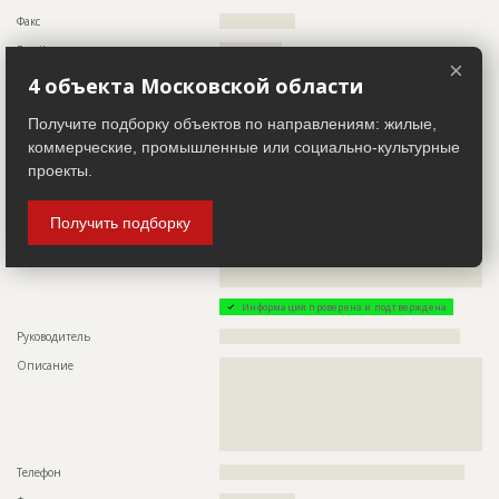
Факс
?????????????????
Email
??????????????
×
Сайт
?????????????????
4 объекта Московской области
Местоположение
?????????????????????????????????????????????
Получите подборку объектов по направлениям: жилые,
ИНН
??????????
коммерческие, промышленные или социально-культурные
Другие стройки
?
проекты.
Заказчик
Получить подборку
ID 493121
Название компании
??????????????????????????????????????????????????????????
??????????????????????????????????????????????????????????
??????
Информация проверена и подтверждена
Руководитель
??????????????????????????????????????????????????????
Описание
??????????????????????????????????????????????????????????
??????????????????????????????????????????????????????????
??????????????????????????????????????????????????????????
??????????????????????????????????????????????????????????
??????????????????????????????????????????????????????????
?????????????????????????????????????????????
Телефон
???????????????????????????????????????????????????????