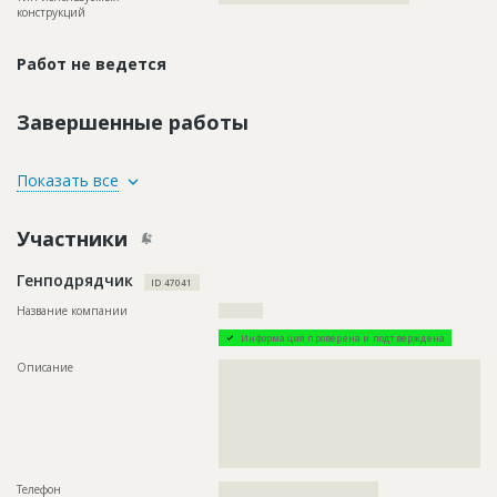
конструкций
Работ не ведется
Завершенные работы
ID
81999
Показать все
Название
Предстоит монтаж строительных лесов
Участники
Дата обновления
??????????
Описание
??????????????????????????????????????????????????????????
Генподрядчик
??????????????????????????????????????????????????????????
ID 47041
????????????????????????????????????
Название компании
??????????
Этап строительства
Фасадные работы и остекление
Информация проверена и подтверждена
Предполагаемые потребности
?????????????????????
Описание
??????????????????????????????????????????????????????????
??????????????????????????????????????????????????????????
??????????????????????????????????????????????????????????
??????????????????????????????????????????????????????????
??????????????????????????????????????????????????????????
??????????????????????????????????????????????????????????
??????????????????????
Телефон
????????????????????????????????????