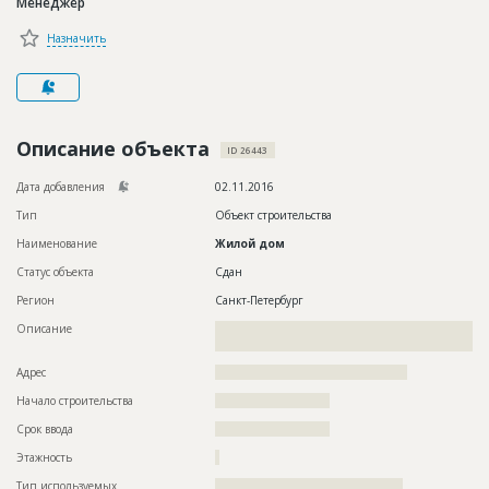
Менеджер
Новости
Назначить
Платные услуги
Пресс-релизы
Правила работы
Описание объекта
ID 26443
Контакты
Дата добавления
02.11.2016
Тип
Объект строительства
Личный кабинет
Наименование
Жилой дом
Статус объекта
Сдан
Регион
Санкт-Петербург
Описание
??????????????????????????????????????????????????????????
????????????????????????????????????
Адрес
????????????????????????????????????????????
Начало строительства
?????????????????????
Срок ввода
?????????????????????
Этажность
?
Тип используемых
???????????????????????????????????????????