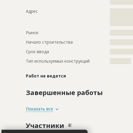
?????????????
Адрес
?????????????
?????????????
????
Рынок
?????????????
Начало строительства
???????????
Срок ввода
???????????
Тип используемых конструкций
????????????
Работ не ведется
Завершенные работы
ID
83563
Показать все
Название
Монтаж тру
Участники
Дата обновления
??????????