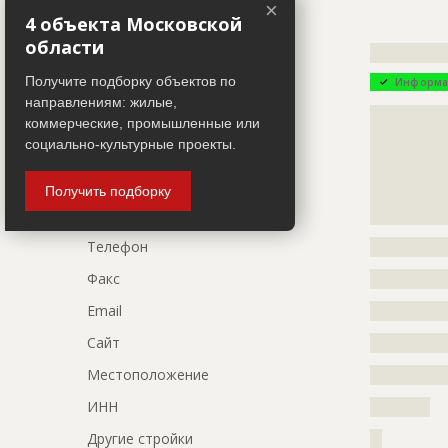
×
Описание
?????????????
Генподрядчик
4 объекта Московской
ID 48601
области
Этап строительства
Нулевой ци
Название компании
?????????????
Ответственный
???????????
Получите подборку объектов по
Информа
???????????
направлениям: жилые,
Описание
?????????????
???????????
коммерческие, промышленные или
?????????????
???????????
социально-культурные проекты.
?????????????
Предполагаемые потребности
?????????????
?????????????
Получить подборку
?????????????
??????????
ID
80668
Телефон
?????????????
Название
Рытье тран
Факс
?????????????
Дата обновления
??????????
Email
?????????????
Описание
?????????????
??????????
Сайт
?????????????
Этап строительства
Нулевой ци
Местоположение
?????????????
Предполагаемые потребности
?????????????
ИНН
??????????
Другие стройки
??