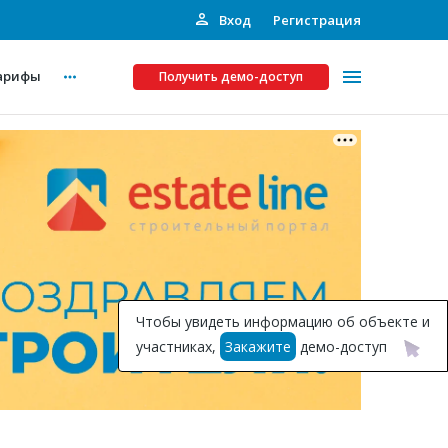
Вход
Регистрация
арифы
Получить демо-доступ
Платные услуги
ства
Рекламодателям
Call-центр
Инвестпроекты
ты
Чтобы увидеть информацию об объекте и
Подписка на Базу
участниках,
Закажите
демо-доступ
Пресс-релизы
Правила работы