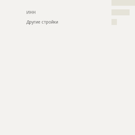
???
ИНН
??????????
Другие стройки
???