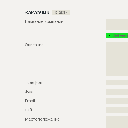
Заказчик
ID 26354
Название компании
?????????????
?????????????
Информа
Описание
?????????????
?????????????
?????????????
?????????????
?????????????
?????????????
Телефон
?????????????
Факс
?????????????
Email
?????????????
Сайт
?????????????
Местоположение
?????????????
?????????????