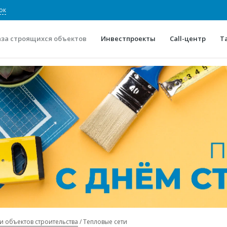
ок
аза строящихся объектов
Инвестпроекты
Call-центр
Т
О проекте
Конкурентные преимуще
Отзывы
Горячие объек
Глоссарий
Новости
и объектов строительства
Тепловые сети