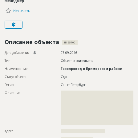
Менеджер
Новости
Назначить
Платные услуги
Пресс-релизы
Правила работы
Описание объекта
ID 25700
Контакты
Дата добавления
07.09.2016
Тип
Объект строительства
Личный кабинет
Наименование
Газопровод в Приморском районе
Статус объекта
Сдан
Регион
Санкт-Петербург
Описание
??????????????????????????????????????????????????????????
??????????????????????????????????????????????????????????
??????????????????????????????????????????????????????????
??????????????????????????????????????????????????????????
??????????????????????????????????????????????????????????
??????????????????????????????????????????????????????????
??????????????????????????????????????????????????????????
????
Адрес
????????????????????????????????????