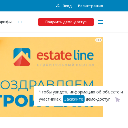
Вход
Регистрация
арифы
Получить демо-доступ
Платные услуги
ства
Рекламодателям
Call-центр
Инвестпроекты
ты
Чтобы увидеть информацию об объекте и
Подписка на Базу
участниках,
Закажите
демо-доступ
Пресс-релизы
Правила работы