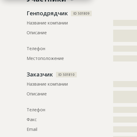
Дата обновления
??????????
Генподрядчик
ID 501809
Описание
?????????????
Название компании
?????????????
?????????????
Описание
?????????????
Этап строительства
Нулевой ци
??
Предполагаемые потребности
?????????????
Телефон
?????????????
Местоположение
?????????????
Заказчик
ID 501810
Название компании
?????????????
Описание
?????????????
?????????????
Телефон
?????????????
Факс
?????????????
Email
?????????????