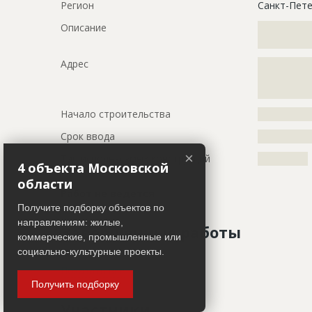
Регион
Санкт-Пете
Описание
?????????????
?????????????
Адрес
?????????????
?????????????
?????????????
Начало строительства
???????????
Срок ввода
???????????
×
Тип используемых конструкций
????????????
4 объекта Московской
области
Работ не ведется
Получите подборку объектов по
направлениям: жилые,
Завершенные работы
коммерческие, промышленные или
социально-культурные проекты.
ID
79762
Показать все
Получить подборку
Название
Предстоит 
Участники
капитальн