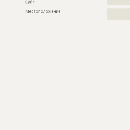
Сайт
?????????????
Местоположение
?????????????
??????