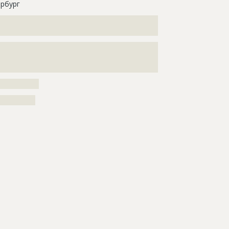
рбург
???????????????????????????????????????????????????
??????????????????????????????????????????????????
???????????????????????????????????????????????????
???????????????????????????????????????????????????
???????
???????????
??????????
снятие дорожного покрытия при
ом ремонте проезжей части