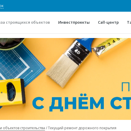
ок
аза строящихся объектов
Инвестпроекты
Call-центр
Т
О проекте
Конкурентные преимуще
Отзывы
Горячие объек
Глоссарий
Новости
и объектов строительства
Текущий ремонт дорожного покрытия