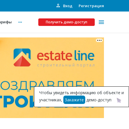
Вход
Регистрация
арифы
Получить демо-доступ
Платные услуги
ства
Рекламодателям
Call-центр
Инвестпроекты
ты
Чтобы увидеть информацию об объекте и
Подписка на Базу
участниках,
Закажите
демо-доступ
Пресс-релизы
Правила работы