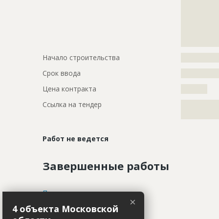
?????????????
?????????????
?????????????
?????????????
?????????????
Начало строительства
???????????
Срок ввода
???????????
Цена контракта
?????????
Ссылка на тендер
?????????????
?????????????
Работ не ведется
Завершенные работы
ID
79354
Показать все
×
4 объекта Московской
Название
Выполнени
поставку м