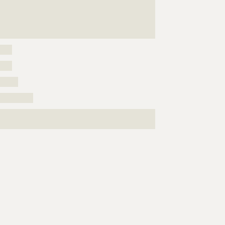
???????????????????????????????????????????????????
???????????????????????????????????????????????????
???????????????????????????????????????????????????
????????????????????????????????
????
????
??????
???????????
???????????????????????????????????????????????????
?????????????????????????????????????????????