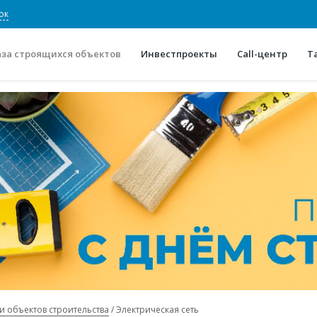
ок
аза строящихся объектов
Инвестпроекты
Call-центр
Т
О проекте
Конкурентные преимуще
Отзывы
Горячие объек
Глоссарий
Новости
и объектов строительства
Электрическая сеть