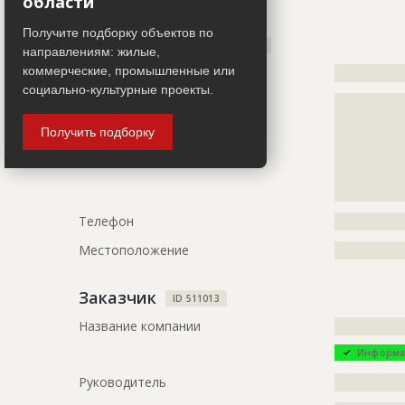
Участники
области
Дата обновления
??????????
Получите подборку объектов по
Генподрядчик
ID 501515
направлениям: жилые,
Описание
?????????????
коммерческие, промышленные или
Название компании
?????????????
?????????????
социально-культурные проекты.
?????????????
Описание
?????????????
?????????????
?????????????
?????????????
Получить подборку
?????????????
?????????????
?????????????
?????????????
?????????????
Телефон
?????????????
Местоположение
?????????????
Заказчик
ID 511013
Название компании
?????????????
Информа
Руководитель
?????????????