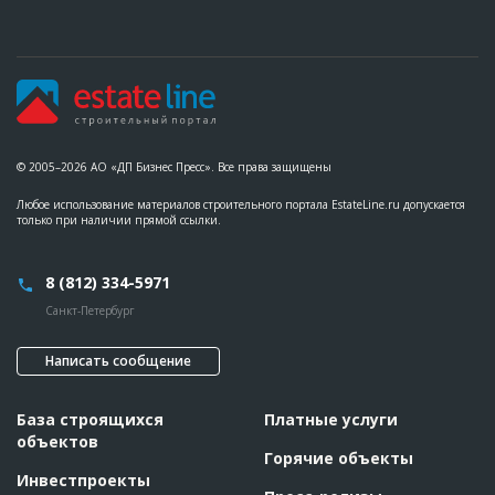
Ответственный
???????????????????????????????????????????????
??????????????????????
Предполагаемые потребности
??????????????????????????????????????????????????????????
?????????????????????????????????????
ID
82292
Название
Устройство вентилируемого фасада при
© 2005–2026 АО «ДП Бизнес Пресс». Все права защищены
проведении реконструкции торгового
комплекса
Любое использование материалов строительного портала EstateLine.ru допускается
Дата обновления
??????????
только при наличии прямой ссылки.
Описание
??????????????????????????????????????????????????????????
????
8 (812) 334-5971
Этап строительства
Фасадные работы и остекление
Санкт-Петербург
Ответственный
???????????????????????????????????????????????
??????????????????????
Предполагаемые потребности
??????????????????????????????????????????????????????????
Написать сообщение
??????????????????????????????????????????????????????????
??????????????????????????????????????????????????????????
???????????????????????????
База строящихся
Платные услуги
объектов
ID
79329
Горячие объекты
Инвестпроекты
Название
Кладка стен газобетоном при проведении