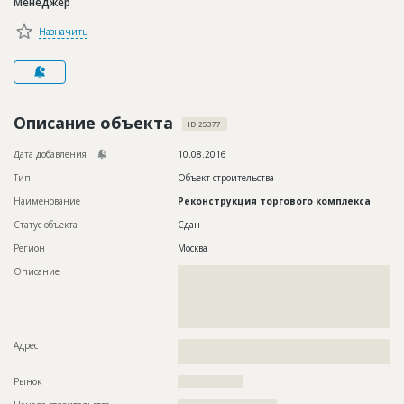
Менеджер
Новости
Назначить
Платные услуги
Пресс-релизы
Правила работы
Описание объекта
ID 25377
Контакты
Дата добавления
10.08.2016
Тип
Объект строительства
Личный кабинет
Наименование
Реконструкция торгового комплекса
Статус объекта
Сдан
Регион
Москва
Описание
??????????????????????????????????????????????????????????
??????????????????????????????????????????????????????????
??????????????????????????????????????????????????????????
??????????????????????????????????????????????????????????
??????????????????????????????????????
Адрес
??????????????????????????????????????????????????????????
???????
Рынок
??????????????????