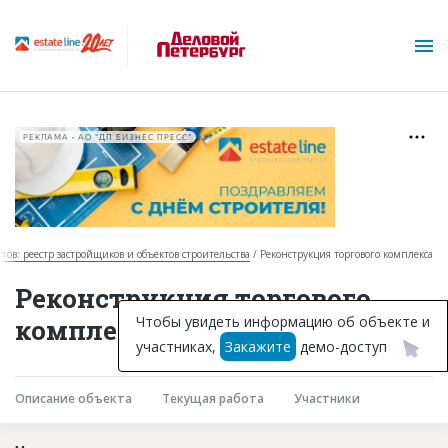
РЕКЛАМА • АО "ДП БИЗНЕС ПРЕСС"
ктов: реестр застройщиков и объектов строительства
Реконструкция торгового комплекса
О проекте
Реконструкция торгового
Горячие объекты
Чтобы увидеть информацию об объекте и
комплекса в Москве
участниках,
Закажите
демо-доступ
База строящихся объектов
Инвестпроекты
Описание объекта
Текущая работа
Участники
Глоссарий