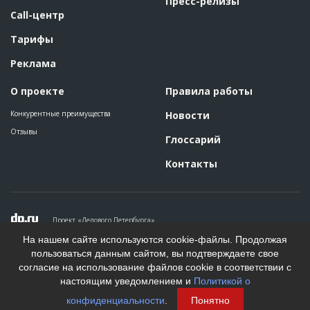
Пресс-релизы
реконструкции торгового комплекса
Call-центр
Дата обновления
??????????
Тарифы
Описание
????????????????????????????????????????????
Этап строительства
Общестроительные работы
Реклама
Ответственный
???????????????????????????????????????????????
??????????????????????
О проекте
Правила работы
Предполагаемые потребности
??????????????????????????????????????????????????????????
?????????????????????????????????????????????
Конкурентные преимущества
Новости
Отзывы
Глоссарий
Контакты
Проект «Делового Петербурга»
Политика конфиденциальности
На нашем сайте используются cookie-файлы. Продолжая
Пользовательское соглашение
пользоваться данным сайтом, вы подтверждаете свое
На информационном ресурсе применяются рекомендательные
согласие на использование файлов cookie в соответствии с
технологии. Подробнее.
настоящим уведомлением и
Политикой о
Создание сайта
конфиденциальности
.
Понятно