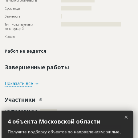
Начало строительства
??????????????????????
Срок ввода
????????????????????
Этажность
?
Тип используемых
?????????????????????????????????????????????????
конструкций
Кровля
Работ не ведется
Завершенные работы
ID
98993
Показать все
Название
Завершаются внутренние и отделочные работы
при проведении реконструкции торгового
Участники
комплекса
Дата обновления
??????????
Генподрядчик
ID 501488
Описание
??????????????????????????????????????????????????????????
×
??????????????????????
Название компании
??????????????????
4 объекта Московской области
Этап строительства
Внутренние и отделочные работы
Информацию подтвердить не удалось
Получите подборку объектов по направлениям: жилые,
Ответственный
???????????????????????????????????????????????
Описание
??????????????????????????????????????????????????????????