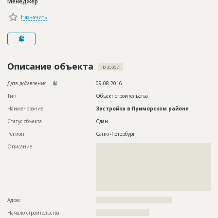
Менеджер
Новости
Назначить
Платные услуги
Пресс-релизы
Правила работы
Описание объекта
ID 25357
Контакты
Дата добавления
09.08.2016
Тип
Объект строительства
Личный кабинет
Наименование
Застройка в Приморском районе
Статус объекта
Сдан
Регион
Санкт-Петербург
Описание
??????????????????????????????????????????????????????????
??????????????????????????????????????????????????????????
??????????????????????????????????????????????????????????
??????????????????????????????????????????????????????????
??????????????????????????????????????????????????????????
??????????????????????????????????????????????????????????
????????????????????????????????????????????????????
Адрес
???????????????????????????????????????
Начало строительства
??????????????????????