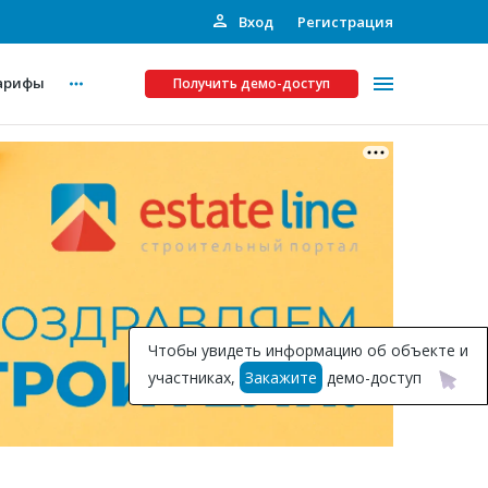
Вход
Регистрация
арифы
Получить демо-доступ
Платные услуги
ства
Рекламодателям
Call-центр
Инвестпроекты
ты
Чтобы увидеть информацию об объекте и
Подписка на Базу
участниках,
Закажите
демо-доступ
Пресс-релизы
Правила работы