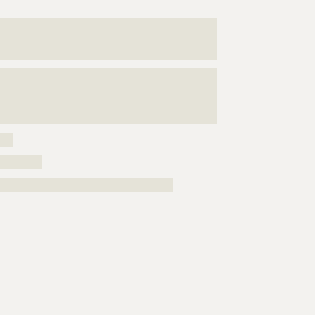
???????????????????????????????????????????????????
???????????????????????????????????????????????????
???????????????????????????????????????????????????
???????????????????????????????????????????????????
???????????????????????????????????????????????????
??????????????????
???
??????????
?????????????????????????????????????????