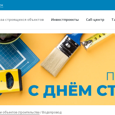
ок
аза строящихся объектов
Инвестпроекты
Call-центр
Т
О проекте
Конкурентные преимуще
Отзывы
Горячие объек
Глоссарий
Новости
и объектов строительства
Водопровод