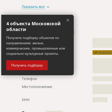
ID
79231
Показать все
Название
Выполнени
Участники
пуско-нала
×
4 объекта Московской
Дата обновления
??????????
области
Генподрядчик
ID 501426
Описание
?????????????
Получите подборку объектов по
Название компании
?????????????
?????????????
направлениям: жилые,
?????????????
?????????????
коммерческие, промышленные или
?????????????
Информац
социально-культурные проекты.
?????????????
?????????????
Описание
?????????????
?????????????
Получить подборку
?????????????
?????????????
?????????
?????????????
Телефон
?????????????
?????????????
Местоположение
?????????????
?????????????
ИНН
??????????