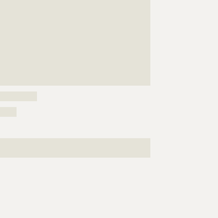
???????????????????????????????????????????????????
???????????????????????????????????????????????????
???????????????????????????????????????????????????
???????????????????????????????????????????????????
???????????????????????????????????????????????????
???????????????????????????????????????????????????
???????????????????????????????????????????????????
???????????????????????????????????????????????????
???????????????????????
???????????
?????
???????????????????????????????????????????????????
???????????????????????????????????