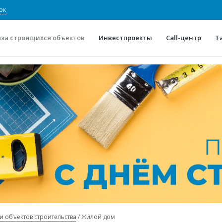
ок
аза строящихся объектов
Инвестпроекты
Call-центр
Т
О проекте
Конкурентные преимуще
Отзывы
Горячие объек
Глоссарий
Новости
и объектов строительства
Жилой дом