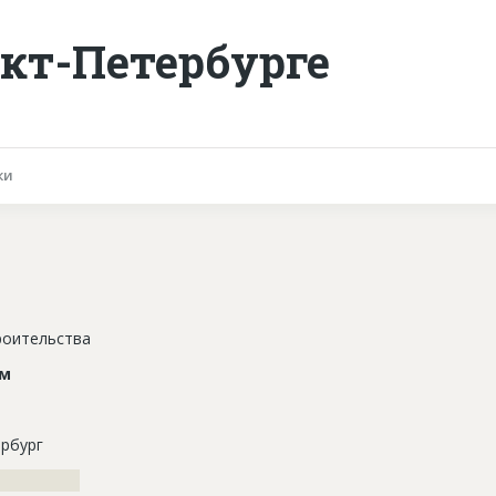
кт-Петербурге
ки
роительства
ом
рбург
????????????