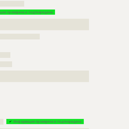
??????????????
е и отделочные работы
ция проверена и подтверждена
??????????????????????
???????????????????????????????????????????????????
??????????????????????????????????????????????
???????????????????????
??????
???????
???????????????????????????????????????????????????
??????????????????????
??
Информация проверена и подтверждена