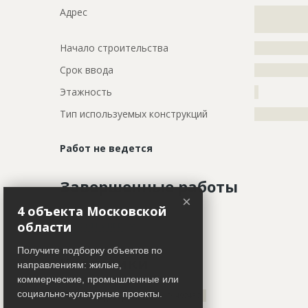
Адрес
?????????????
?????????????
Начало строительства
???????????
Срок ввода
???????????
Этажность
?
Тип используемых конструкций
?????????????
Работ не ведется
Завершенные работы
×
4 объекта Московской
ID
78781
Показать все
области
Название
Грунтовка 
Получите подборку объектов по
Участники
направлениям: жилые,
Дата обновления
??????????
коммерческие, промышленные или
Описание
?????????????
Генподрядчик
социально-культурные проекты.
ID 492482
?????????????