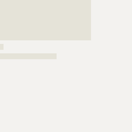
???????????????????????????????????????????????????
???????????????????????????????????????????????????
???????????????????????????????????????????????????
???????????????????????????????????????????????????
???????????????????????????????????????????????????
???????????????????????????????????????????????????
???????????????????????????????????????
??
????????????????????????????????