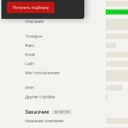
Название компании
?????????????
Этап строительства
Внутренни
Получить подборку
Информа
Предполагаемые потребности
?????????????
Описание
?????????????
?????????????
Телефон
?????????????
Факс
??????
Email
?????????????
Сайт
?????????????
Местоположение
?????????????
?????????????
ИНН
??????????
Другие стройки
?
Заказчик
ID 501178
Название компании
?????????????