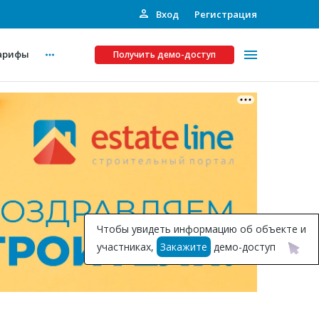
Вход
Регистрация
арифы
Получить демо-доступ
Платные услуги
ства
Рекламодателям
Call-центр
Инвестпроекты
ты
Чтобы увидеть информацию об объекте и
Подписка на Базу
участниках,
Закажите
демо-доступ
Пресс-релизы
Правила работы