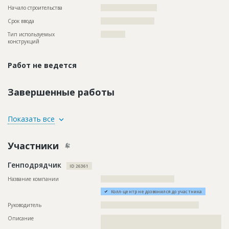
Начало строительства
??????????????????????
Срок ввода
?????????????????????
Тип используемых
????????????
конструкций
Работ не ведется
Завершенные работы
ID
78654
Показать все
Название
Предстоит снятие дорожного покрытия при
капитальном ремонте проезжей части
Участники
Дата обновления
??????????
Генподрядчик
Описание
??????????????????????????????????????????????????????????
ID 26361
??????????????????????????????????????????????????????????
?
Название компании
????????????????????????????????????
Этап строительства
Нулевой цикл
Колл-центр не дозвонился до участника
Предполагаемые потребности
??????????????????????????????????????????????????????????
Руководитель
????????????????????????????????????????????????
?????????????
Описание
??????????????????????????????????????????????????????????
??????????????????????????????????????????????????????????