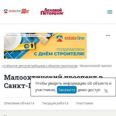
РЕКЛАМА • АО "ДП БИЗНЕС ПРЕСС"
ихся объектов: реестр застройщиков и объектов строительства
Малоохтинский проспект
О проекте
Малоохтинский проспект в
Горячие объекты
Чтобы увидеть информацию об объекте и
Санкт-Петербурге
участниках,
Закажите
демо-доступ
База строящихся объектов
Инвестпроекты
Описание объекта
Текущая работа
Участники
Глоссарий