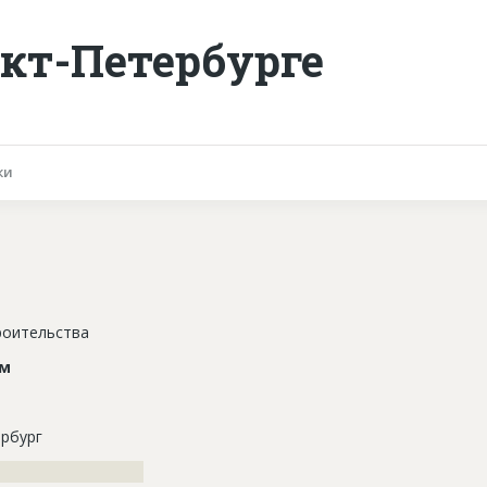
кт-Петербурге
ки
роительства
ом
рбург
??????????????????????