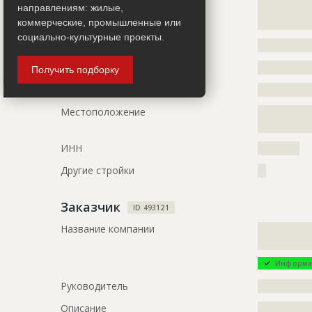
направлениям: жилые,
?????????????
?????????????
коммерческие, промышленные или
социально-культурные проекты.
Телефон
?????????????
Факс
?????????????
Получить подборку
Сайт
?????????????
Местоположение
?????????????
?????????????
ИНН
??????????
Другие стройки
??
Заказчик
ID 493121
Название компании
?????????????
?????????????
Информа
Руководитель
?????????????
Описание
?????????????