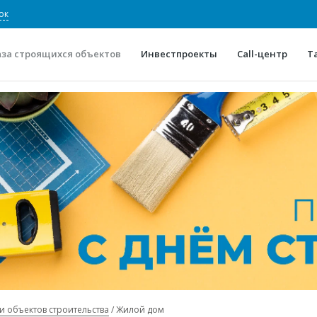
ок
аза строящихся объектов
Инвестпроекты
Call-центр
Т
О проекте
Конкурентные преимуще
Отзывы
Горячие объек
Глоссарий
Новости
и объектов строительства
Жилой дом