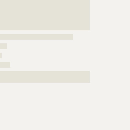
???????????????????????????????????????????????????
???????????????????????????????????????????????????
???????????????????????????????????????????????????
???????????????????????????????????????????????????
??
??????????????????????????????????????????
????
?
??????
???????????????????????????????????????????????????
????????