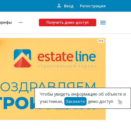
Вход
Регистрация
арифы
Получить демо-доступ
Платные услуги
ства
Рекламодателям
Call-центр
Инвестпроекты
ты
Чтобы увидеть информацию об объекте и
Подписка на Базу
участниках,
Закажите
демо-доступ
Пресс-релизы
Правила работы