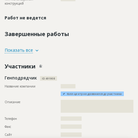
конструкций
Работ не ведется
Завершенные работы
ID
77934
Показать все
Название
Оштукатуривание и покраска стен здания
Участники
Дата обновления
??????????
Описание
??????????????????????????????????????????????????????????
Генподрядчик
????????????????????
ID 491908
Этап строительства
Внутренние и отделочные работы
Название компании
????????????
Колл-центр не дозвонился до участника
Описание
??????????????????????????????????????????????????????????
??????????????????????????????????????????????????????????
???????????????????????????????????????????????
Телефон
?????????????????
Факс
?????????????????
Сайт
?????????????????