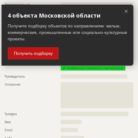
Местоположение
??????????????????????????????????????????????????????????
??????????????????????????????????????????????????????????
×
????
4 объекта Московской области
ИНН
??????????
Получите подборку объектов по направлениям: жилые,
Другие стройки
??
коммерческие, промышленные или социально-культурные
проекты.
Заказчик
ID 493121
Название компании
??????????????????????????????????????????????????????????
Получить подборку
??????????????????????????????????????????????????????????
??????
Информация проверена и подтверждена
Руководитель
??????????????????????????????????????????????????????
Описание
??????????????????????????????????????????????????????????
??????????????????????????????????????????????????????????
??????????????????????????????????????????????????????????
??????????????????????????????????????????????????????????
??????????????????????????????????????????????????????????
?????????????????????????????????????????????
Телефон
???????????????????????????????????????????????????????
Факс
?????????????????
Email
??????????????