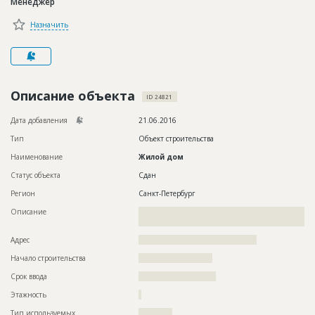
Менеджер
Новости
Назначить
Платные услуги
Пресс-релизы
Правила работы
Описание объекта
ID 24821
Контакты
Дата добавления
21.06.2016
Тип
Объект строительства
Личный кабинет
Наименование
Жилой дом
Статус объекта
Сдан
Регион
Санкт-Петербург
Описание
??????????????????????????????????????????????????????????
?
Адрес
??????????????????????????????????????????
Начало строительства
?????????????????????
Срок ввода
??????????????????????
Этажность
?
Тип используемых
????????????