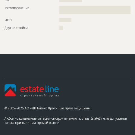
Сайт
???????????????????
Местоположение
??????????????????????????????????????????????????????????
???????????????????????????
ИНН
??????????
Другие стройки
???
© 2005–2026 АО «ДП Бизнес Пресс». Все права защищены
Любое использование материалов строительного портала EstateLine.ru допускается
только при наличии прямой ссылки.