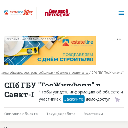
РЕКЛАМА • АО "ДП БИЗНЕС ПРЕСС"
ящихся объектов: реестр застройщиков и объектов строительства
СПб ГБУ "ГосЖилФонд"
О проекте
СПб ГБУ "ГосЖилФонд" в
Горячие объекты
Чтобы увидеть информацию об объекте и
Санкт-Петербурге
участниках,
Закажите
демо-доступ
База строящихся объектов
Инвестпроекты
Описание объекта
Текущая работа
Участники
Глоссарий