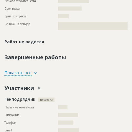
Начало строительства
?????????????????????
Срок ввода
????????????????
Цена контракта
?????????
Ссылка на тендер
??????????????????????????????????????????????????????????
?????????????????????????????????????
Работ не ведется
Завершенные работы
ID
77758
Показать все
Название
Выполнение работ по изготовлению проектной
документации
Участники
Дата обновления
??????????
Генподрядчик
Описание
??????????????????????????????????????????????????????????
ID 500572
??????????????????????????????????????????????????????????
??????????????????????????????????????????????????????????
Название компании
????????
??????????????????????????????????????????????????????????
Описание
?????????????????
??????????????????????????????????????????????????????????
??????????????????????????????????????????????????????????
Телефон
?????????????
??????????????????????????????????????????????????????????
????????????????????
Email
??????????????????