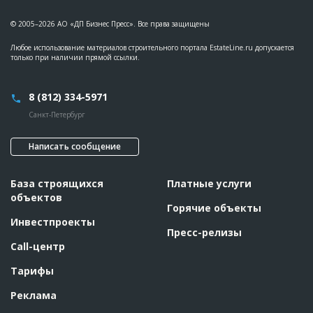
??????????????????????????????????????????????????????????
??????????????????????????????????????????????????????????
??????????????????????????????????????????????????????????
© 2005–2026 АО «ДП Бизнес Пресс». Все права защищены
??????????????????????????????????????????????????????????
??????????????????????????????????????????????????????????
Любое использование материалов строительного портала EstateLine.ru допускается
?????????????????????????????????????????????????????
только при наличии прямой ссылки.
Этап строительства
Общестроительные работы
Ответственный
???????????????????????????????????????????????
8 (812) 334-5971
???????????????????????????????????????????????
??????????????????????
Санкт-Петербург
ID
61042
Написать сообщение
Название
Утепление фасада при строительстве одного из
домов жилого комплекса
База строящихся
Платные услуги
Дата обновления
??????????
объектов
Описание
??????????????????????????????????????????????????????????
Горячие объекты
??????????????????????????????????????????????????????????
Инвестпроекты
??????????????????????????????????????????????????????????
Пресс-релизы
??????????????????????????????????????????????????????????
??????????????????????????????????????????????????????????
Call-центр
??????????????????????????????????????????????????????????
??????????????????????????????????????????????????????????
Тарифы
??????????????????????????????????????????????????????????
??????????????????????????????????????????????????????????
??????????????????????????????????????????????????????????
Реклама
??????????????????????????????????????????????????????????
??????????????????????????????????????????????????????????