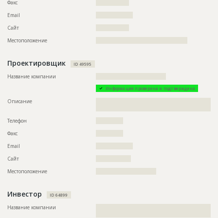
Ответственный
???????????????????????????????????????????????
Факс
?????????????????
???????????????????????????????????????????????
Email
???????????????????
??????????????????????
Сайт
?????????????????
Предполагаемые потребности
??????????????????????????????????????????????????????????
??????????????????????????????????????????????????????????
Местоположение
???????????????????????????????????????????????
???????????????????????????????
Проектировщик
ID
65221
ID 49595
Название
Остекление фасада при строительстве жилого
Название компании
????????????????????????????????????
комплекса
Информация проверена и подтверждена
Дата обновления
??????????
Описание
??????????????????????????????????????????????????????????
?????????????????????
Описание
??????????????????????????????????????????????????????????
??????????????????????????????????????????????????????????
Телефон
??????????????
??????????????????????????????????????????????????????????
??????????????????????????????????????????????????????????
Факс
??????????????
??????????????????????????????????????????????????????????
??????????????????????????????????????????????????????????
Email
???????????????????
??????????????????????????????????????????????????????????
??????????????????????????????????????????????????????????
Сайт
??????????????????
??????????????????????????????????????????????????????????
??????????????????????????????????????????????????????????
Местоположение
???????????????????????????????
??????????????????????????????????????????????????????????
??????????????????????????????????????????????????????????
??????????????????????????????????????????????????????????
Инвестор
ID 64899
??????????????????????????????????????????????????????????
??????????????????????????????????????????????????????????
Название компании
??????????????????????????????????????????????????????????
??????????????????????????????????????????????????????????
??
??????????????????????????????????????????????????????????