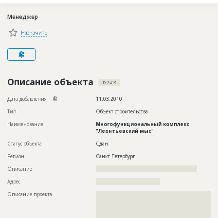
Новости
Менеджер
Платные услуги
Назначить
Пресс-релизы
Правила работы
Контакты
Описание объекта
ID 2419
Личный кабинет
Дата добавления
11.03.2010
Тип
Объект строительства
Наименование
Многофункциональный комплекс
"Леонтьевский мыс"
Статус объекта
Сдан
Регион
Санкт-Петербург
Описание
????????????????????????????????????????????????????
Адрес
?????????????????????????????????
Описание проекта
??????????????????????????????????????????????????????????
??????????????????????????????????????????????????????????
??????????????????????????????????????????????????????????
??????????????????????????????????????????????????????????