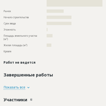
??????????????????????????????????????????????????????????
???????????????????????????
Рынок
??????????????????
Начало строительства
?????????????????????
Срок ввода
?????????????????????
Этажность
?
Площадь земельного участка
?????
2
(м
)
2
Жилая площадь (м
)
????
Кровля
Работ не ведется
Завершенные работы
ID
78826
Показать все
Название
Строительство инженерных сетей для жилого
комплекса
Участники
Дата обновления
??????????