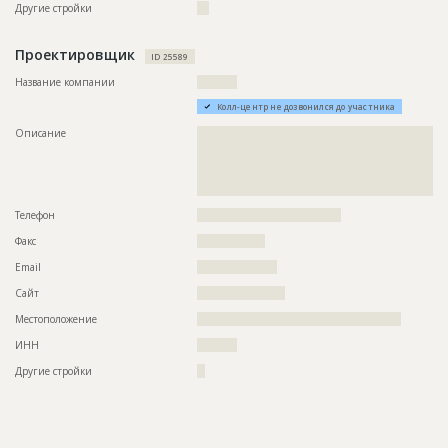
Другие стройки
???
Проектировщик
ID 25589
Название компании
??????????
Колл-центр не дозвонился до участника
Описание
??????????????????????????????????????????????????????????
??????????????????????????????????????????????????????????
??????????????????????????????????????????????????????????
??????????????????????????????????????????????????????????
???????????????????????????????????????????
Телефон
????????????????????????????????????
Факс
?????????????????
Email
????????????????????
Сайт
??????????????????????
Местоположение
???????????????????????????????????????????????????
ИНН
??????????
Другие стройки
??