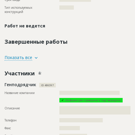
Тип используемых
????????????
конструкций
Работ не ведется
Завершенные работы
ID
75759
Показать все
Название
Рытье траншей при строительстве водопровода
Участники
Дата обновления
??????????
Описание
????????????????????????????????????????????????????
Генподрядчик
ID 486397
Этап строительства
Нулевой цикл
Название компании
??????????????????????????????????????????????????
Информация проверена и подтверждена
Описание
??????????????????????????????????????????????????????????
??????????????????????????????????????
Телефон
????????????????????????????????????
Факс
?????????????????