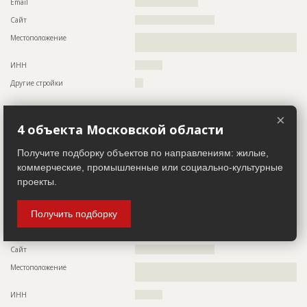
Email
???????????????????????
Сайт
?????????????????????????????
Местоположение
??????????????????????????????????????????????????????????
????????????????????????????????????????????????????????
ИНН
??????????
Другие стройки
???
Заказчик
×
ID 486397
4 объекта Московской области
Название компании
??????????????????????????????????????????????????
Информация проверена и подтверждена
Получите подборку объектов по направлениям: жилые,
коммерческие, промышленные или социально-культурные
Описание
??????????????????????????????????????????????????????????
??????????????????????????????????????
проекты.
Телефон
????????????????????????????????????
Получить подборку
Факс
?????????????????
Email
???????????????????????
Сайт
?????????????????????????????
Местоположение
??????????????????????????????????????????????????????????
????????????????????????????????????????????????????????
ИНН
??????????