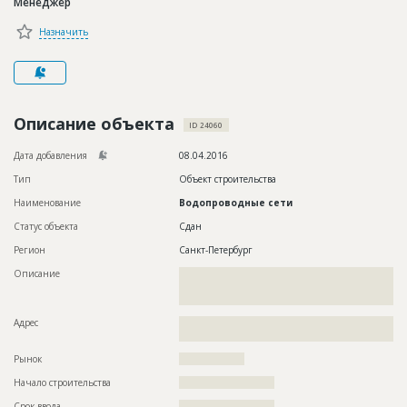
Менеджер
Новости
Назначить
Платные услуги
Пресс-релизы
Правила работы
Описание объекта
ID 24060
Контакты
Дата добавления
08.04.2016
Тип
Объект строительства
Личный кабинет
Наименование
Водопроводные сети
Статус объекта
Сдан
Регион
Санкт-Петербург
Описание
??????????????????????????????????????????????????????????
??????????????????????????????????????????????????????????
??????????????
Адрес
??????????????????????????????????????????????????????????
??????????????????????
Рынок
??????????????????
Начало строительства
?????????????????????
Срок ввода
?????????????????????