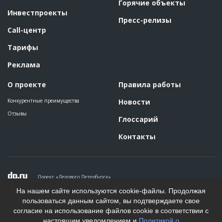
Горячие объекты
Инвестпроекты
Пресс-релизы
Call-центр
Тарифы
Реклама
О проекте
Правила работы
Конкурентные преимущества
Новости
Отзывы
Глоссарий
Контакты
Проект «Делового Петербурга»
Политика конфиденциальности
На нашем сайте используются cookie-файлы. Продолжая
Пользовательское соглашение
пользоваться данным сайтом, вы подтверждаете свое
На информационном ресурсе применяются рекомендательные
согласие на использование файлов cookie в соответствии с
технологии. Подробнее.
настоящим уведомлением и
Политикой о