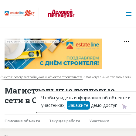
РЕКЛАМА • АО "ДП БИЗНЕС ПРЕСС"
объектов: реестр застройщиков и объектов строительства
Магистральные тепловые сети
О проекте
Магистральные тепловые
Горячие объекты
Чтобы увидеть информацию об объекте и
сети в Санкт-Петербурге
участниках,
Закажите
демо-доступ
База строящихся объектов
Инвестпроекты
Описание объекта
Текущая работа
Участники
Глоссарий