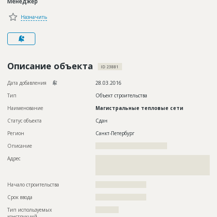
Менеджер
Новости
Назначить
Платные услуги
Пресс-релизы
Правила работы
Описание объекта
ID 23881
Контакты
Дата добавления
28.03.2016
Тип
Объект строительства
Личный кабинет
Наименование
Магистральные тепловые сети
Статус объекта
Сдан
Регион
Санкт-Петербург
Описание
?????????????????????????????????????
Адрес
??????????????????????????????????????????????????????????
??????????????????????????????????????????????????????????
???
Начало строительства
?????????????????????
Срок ввода
?????????????????????
Тип используемых
????????????
конструкций