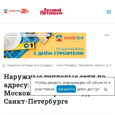
РЕКЛАМА • АО "ДП БИЗНЕС ПРЕСС"
ства
Наружные тепловые сети по адресу: г. Санкт-Петербург, Московский проспект, д. 9
О проекте
Наружные тепловые сети по
Горячие объекты
Чтобы увидеть информацию об объекте и
адресу: г. Санкт-Петербург,
участниках,
Закажите
демо-доступ
База строящихся объектов
Московский проспект, д. 9 в
Санкт-Петербурге
Инвестпроекты
Глоссарий