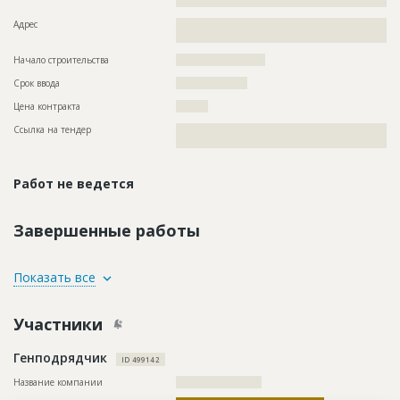
????????????????????????
Адрес
??????????????????????????????????????????????????????????
?????????????????????
Начало строительства
????????????????????
Срок ввода
????????????????
Цена контракта
?????????
Ссылка на тендер
??????????????????????????????????????????????????????????
??????????????????????????????????????????????????????
Работ не ведется
Завершенные работы
ID
75173
Показать все
Название
Выполнение работ по капитальному ремонту
аварийного участка наружных тепловых сетей
Участники
Дата обновления
??????????
Генподрядчик
Описание
??????????????????????????????????????????????????????????
ID 499142
??????????????????????????????????????????????????????????
??????????????????????????????????????????????????????????
Название компании
????????????????????????
??????????????????????????????????????????????????????????