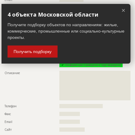
Описание
????????????????????????????????????????????????????
Сайт
??????????????????????
×
Этап строительства
Нулевой цикл
4 объекта Московской области
Местоположение
???????????????????????????????????????????????????
Ответственный
???????????????????????????????????????????????
ИНН
??????????
??????
Получите подборку объектов по направлениям: жилые,
коммерческие, промышленные или социально-культурные
Другие стройки
??
Предполагаемые потребности
?????????????????????????????????????????????
проекты.
Заказчик
ID 26354
Получить подборку
Название компании
??????????????????????????????????????????????????????????
????????????????????????????????????
Информация проверена и подтверждена
Описание
??????????????????????????????????????????????????????????
??????????????????????????????????????????????????????????
??????????????????????????????????????????????????????????
??????????????????????????????????????????????????????????
??????????????????????????????????????????????????????????
??????????????????????????????????????????????????????????
???????????????????????????????????
Телефон
????????????????????????????????????
Факс
?????????????????
Email
?????????????????
Сайт
?????????????????????