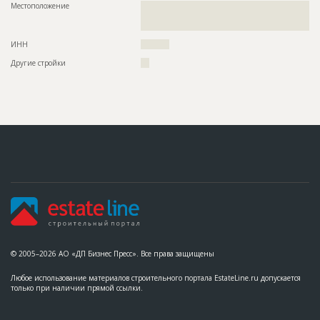
Местоположение
??????????????????????????????????????????????????????????
??????????????????????????????????????????????????????????
???????????????
ИНН
??????????
Другие стройки
???
© 2005–2026 АО «ДП Бизнес Пресс». Все права защищены
Любое использование материалов строительного портала EstateLine.ru допускается
только при наличии прямой ссылки.