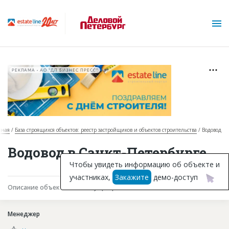
РЕКЛАМА • АО "ДП БИЗНЕС ПРЕСС"
вная
База строящихся объектов: реестр застройщиков и объектов строительства
Водовод
О проекте
Водовод в Санкт-Петербурге
Горячие объекты
Чтобы увидеть информацию об объекте и
участниках,
Закажите
демо-доступ
База строящихся объектов
Описание объекта
Текущая работа
Участники
Инвестпроекты
Менеджер
Глоссарий