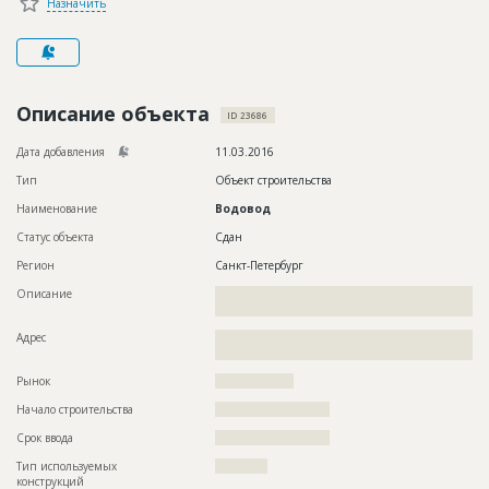
Назначить
Новости
Платные услуги
Пресс-релизы
Описание объекта
ID 23686
Правила работы
Дата добавления
11.03.2016
Контакты
Тип
Объект строительства
Наименование
Водовод
Личный кабинет
Статус объекта
Сдан
Регион
Санкт-Петербург
Описание
??????????????????????????????????????????????????????????
????????????????????????????
Адрес
??????????????????????????????????????????????????????????
???????????????????????????????
Рынок
??????????????????
Начало строительства
?????????????????????
Срок ввода
?????????????????????
Тип используемых
????????????
конструкций