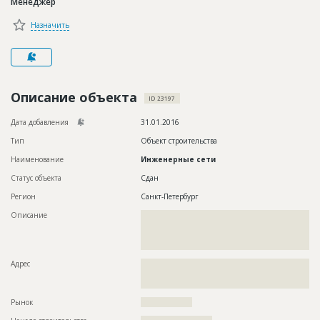
Менеджер
Новости
Назначить
Платные услуги
Пресс-релизы
Правила работы
Описание объекта
ID 23197
Контакты
Дата добавления
31.01.2016
Тип
Объект строительства
Личный кабинет
Наименование
Инженерные сети
Статус объекта
Сдан
Регион
Санкт-Петербург
Описание
??????????????????????????????????????????????????????????
??????????????????????????????????????????????????????????
??????????????????????????????????????????????????????????
?????????????????????????????
Адрес
??????????????????????????????????????????????????????????
??????????????????????????????????????????????????????????
???????
Рынок
??????????????????