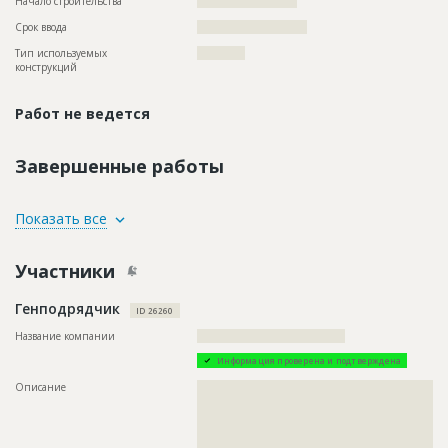
Начало строительства
????????????????????
Срок ввода
??????????????????????
Тип используемых
????????????
конструкций
Работ не ведется
Завершенные работы
ID
73657
Показать все
Название
Рытье траншей при строительстве
канализационных сетей
Участники
Дата обновления
??????????
Генподрядчик
Описание
??????????????????????????????????????????????????????
ID 26260
Этап строительства
Нулевой цикл
Название компании
?????????????????????????????????????
Информация проверена и подтверждена
Описание
??????????????????????????????????????????????????????????
??????????????????????????????????????????????????????????
??????????????????????????????????????????????????????????
??????????????????????????????????????????????????????????
??????????????????????????????????????????????????????????