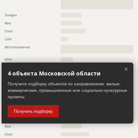
??????????????????????????????????????????????????????????
???????????????????????
Телефон
?????????????????
Факс
?????????????????
Email
????????????????????
Сайт
??????
Местоположение
??????????????????????????????????????????????????????????
???????????????????????????????
ИНН
??????????
×
Другие стройки
?
4 объекта Московской области
Заказчик
ID 486397
Получите подборку объектов по направлениям: жилые,
коммерческие, промышленные или социально-культурные
Название компании
??????????????????????????????????????????????????
проекты.
Информация проверена и подтверждена
Описание
??????????????????????????????????????????????????????????
??????????????????????????????????????
Получить подборку
Телефон
????????????????????????????????????
Факс
?????????????????
Email
???????????????????????