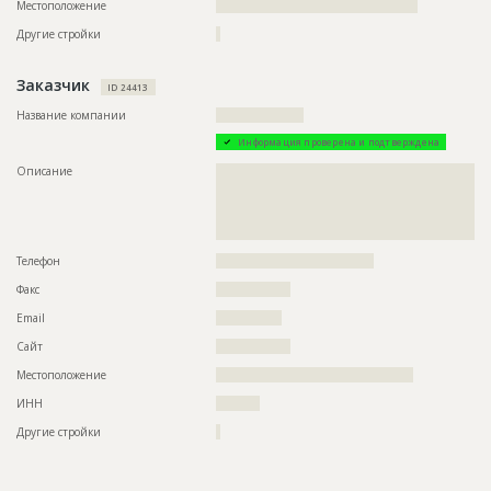
Дата обновления
??????????
Местоположение
??????????????????????????????????????????????
Описание
??????????????????????????????????????????????????????????
Другие стройки
?
?????????????????????????????????????
Этап строительства
Нулевой цикл
Заказчик
ID 24413
Предполагаемые потребности
??????????????????????????????????????????????????????????
Название компании
????????????????????
???????
Информация проверена и подтверждена
Описание
??????????????????????????????????????????????????????????
??????????????????????????????????????????????????????????
??????????????????????????????????????????????????????????
??????????????????????????????????????????????????????????
?????????????????????????????????????????????????
Телефон
????????????????????????????????????
Факс
?????????????????
Email
???????????????
Сайт
?????????????????
Местоположение
?????????????????????????????????????????????
ИНН
??????????
Другие стройки
?