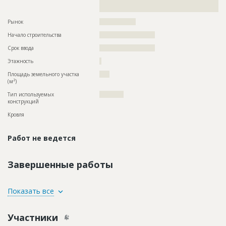
??????????????????????????????????????????????????????????
???????????????????????????????????????????????????
Рынок
??????????????????
Начало строительства
??????????????????????
Срок ввода
??????????????????????
Этажность
?
Площадь земельного участка
????
2
(м
)
Тип используемых
????????????
конструкций
Кровля
Работ не ведется
Завершенные работы
ID
77444
Показать все
Название
Кровельные работы при строительстве здания
здания столовой
Участники
Дата обновления
??????????