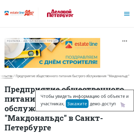
РЕКЛАМА • АО "ДП БИЗНЕС ПРЕСС"
ительства
Предприятие общественного питания быстрого обслуживания "Макдональдс"
О проекте
Предприятие общественного
Горячие объекты
Чтобы увидеть информацию об объекте и
питания быстрого
участниках,
Закажите
демо-доступ
База строящихся объектов
обслуживания
"Макдональдс" в Санкт-
Инвестпроекты
Петербурге
Глоссарий