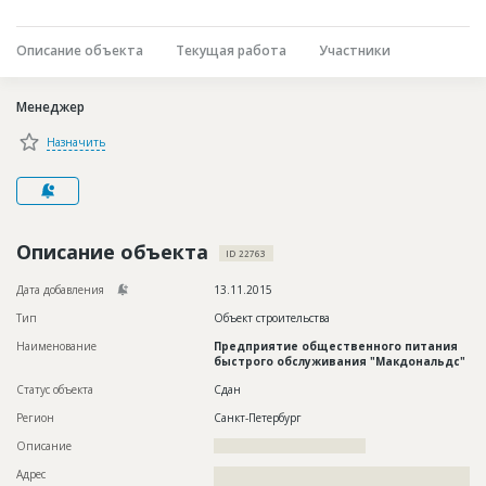
Новости
Описание объекта
Текущая работа
Участники
Платные услуги
Пресс-релизы
Менеджер
Правила работы
Назначить
Контакты
Личный кабинет
Описание объекта
ID 22763
Дата добавления
13.11.2015
Тип
Объект строительства
Наименование
Предприятие общественного питания
быстрого обслуживания "Макдональдс"
Статус объекта
Сдан
Регион
Санкт-Петербург
Описание
???????????????????????????????????
Адрес
??????????????????????????????????????????????????????????