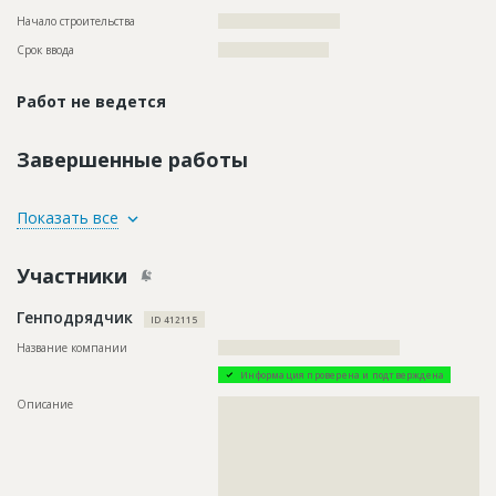
Начало строительства
??????????????????????
Срок ввода
????????????????????
Работ не ведется
Завершенные работы
ID
71826
Показать все
Название
Рытье траншей при строительстве кабельной
линии
Участники
Дата обновления
??????????
Генподрядчик
Описание
??????????????????????????????????????????????????????????
ID 412115
?????????????
Название компании
?????????????????????????????????????????
Этап строительства
Нулевой цикл
Информация проверена и подтверждена
Предполагаемые потребности
????????????????????????????????????????
Описание
??????????????????????????????????????????????????????????
??????????????????????????????????????????????????????????
??????????????????????????????????????????????????????????
??????????????????????????????????????????????????????????
??????????????????????????????????????????????????????????
??????????????????????????????????????????????????????????