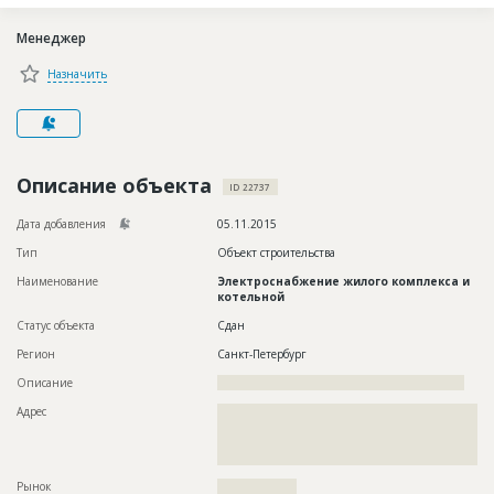
Новости
Менеджер
Платные услуги
Назначить
Пресс-релизы
Правила работы
Контакты
Описание объекта
ID 22737
Личный кабинет
Дата добавления
05.11.2015
Тип
Объект строительства
Наименование
Электроснабжение жилого комплекса и
котельной
Статус объекта
Сдан
Регион
Санкт-Петербург
Описание
????????????????????????????????????????????????????????
Адрес
??????????????????????????????????????????????????????????
??????????????????????????????????????????????????????????
??????????????????????????????????????????????????????????
?????????????
Рынок
??????????????????