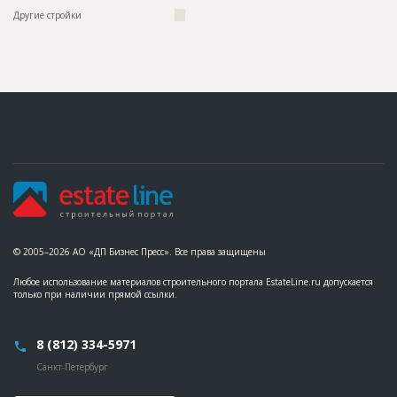
??????????????????????????????????????????????????????????
Другие стройки
???
??????????????????????????????????????????????????????????
??????????????????????????????????????????????????????????
??????????????????????????????????????????????????????????
??????????????????????????????????????????????????????????
?????????????????????????????????
ID
3076319
Название
Отделка фасада
Дата обновления
??????????
Описание
??????????????????????????????????????????????????????????
??????????????????????????????????????????????????????????
??????????????????????????????????????????????
Этап строительства
Фасадные работы и остекление
Ответственный
???????????????????????????????????????????????
© 2005–2026 АО «ДП Бизнес Пресс». Все права защищены
???????????????????????????????????????????????
???????????????????????????????????????????????
Любое использование материалов строительного портала EstateLine.ru допускается
???????????????????????????????????????????????
только при наличии прямой ссылки.
??????????????????????????????????????????
Предполагаемые потребности
??????????????????????????????????????????????????????????
??????????????????????????????????????????????????????????
8 (812) 334-5971
??????????????????????????????????????????????????????????
??????????????????????????????????????????????????????????
Санкт-Петербург
??????????????????????????????????????????????????????????
??????????????????????????????????????????????????????????