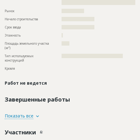
?????????????????????????????????????????????????????????
Рынок
??????????????????
Начало строительства
?????????????????????
Срок ввода
?????????????????????
Этажность
?
Площадь земельного участка
?????
2
(м
)
Тип используемых
?????????????????????????????????????????????????
конструкций
Кровля
Работ не ведется
Завершенные работы
ID
3400695
Показать все
Название
Отделка помещений
Участники
Дата обновления
??????????
Этап строительства
Внутренние и отделочные работы