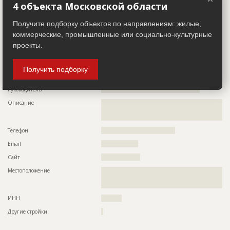
??????????????????????????????????????????????????????????
4 объекта Московской области
ИНН
??????????
??????????????????????????????????????????????????????????
??????????????????????????????????????????????????????????
Другие стройки
??
Получите подборку объектов по направлениям: жилые,
??????????????????????????????????????????????????????????
??????????????????????????????????????????????????????????
коммерческие, промышленные или социально-культурные
??????????????????????????????????????????????????????????
Застройщик
ID 527730
проекты.
??????????????????????????????????????????????????????????
??????????????????????????????????????????????????????????
Название компании
??????????????????????????????????????????????????????????
??????????????????????????????????????????????????????????
????????????????????????????????????
??????????????????????????????????????????????????????????
Получить подборку
??????????????????????????????????????????????????????????
Информация проверена и подтверждена
??????????????????????????????????????????????????????????
Руководитель
????????????????????????????????????????????????
??????????????????????????????????????????????????????????
??????????????????????????????????????????????????????????
Описание
??????????????????????????????????????????????????????????
??????????????????????????????????????????????????????????
??????????????????????????????????????????????????????????
??????????????????????????????????????????????????????????
?????????????????
?????????????????????????????????
Телефон
????????????????????????????????????
ID
3400692
Email
??????????????????
Название
Отделка помещений
Сайт
???????????????????
Дата обновления
??????????
Местоположение
??????????????????????????????????????????????????????????
??????????????????????????????????????????????????????????
Описание
??????????????????????????????????????????????????????????
?????????????????????????????????????
?????????????????????????????
ИНН
??????????
Этап строительства
Внутренние и отделочные работы
Другие стройки
?
Ответственный
???????????????????????????????????????????????
???????????????????????????????????????????????
???????????????????????????????????????????????