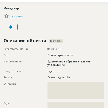
Новости
Менеджер
Платные услуги
Назначить
Пресс-релизы
Правила работы
Контакты
Описание объекта
ID 2192606
Личный кабинет
Дата добавления
04.08.2023
Тип
Объект строительства
Наименование
Дошкольное образовательное
учреждение
Статус объекта
Сдан
Регион
Ленинградская обл.
Описание
??????????????????????????????????????????????????????????
??????????????????????????????????????????????????????????
??????????????????????????????????????????????????????????
??????????????????????????????????????????????????????????
????????????????????????????????????
Адрес
??????????????????????????????????????????????????????????
??????????????????????????????????????????????????????????