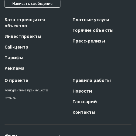
??????????????????????????????????????????????????????????
Написать сообщение
??????????????????????????????????????????????????????????
??????????????????????????????????????????????????????????
??????????????????????????????????????????????????????????
??????????????????????????????????????????????????????????
База строящихся
Платные услуги
??????????????????????????????????????????????????????????
объектов
??????????????????????????????????????????????????????????
Горячие объекты
??????????????????????????????????????????????????????????
??????????????????????????????????????????????????????????
Инвестпроекты
??????????????????????????????????????????????????????????
Пресс-релизы
??????????????????????????????????????????????????????????
Call-центр
??????????????????????????????????????????????????????????
??????????????????????????????????????????????????????????
??????????????????????????????????????????????????????????
Тарифы
??????????????????????????????????????????????????????????
??????????????????????????????????????????????????????????
Реклама
??????????????????????????????????????????????????????????
??????????????????????????????????????????????????????????
??????????????????????????????????????????????????????????
О проекте
Правила работы
??????????????????????????????????????????????????????????
??????????????????????????????????????????????????????????
??????????????????????????????????????????????????????????
Конкурентные преимущества
Новости
?????????
Отзывы
Глоссарий
ID
2728671
Контакты
Название
Возведение каркаса здания
Дата обновления
??????????
Описание
??????????????????????????????????????????????????????????
????????????????????????????????