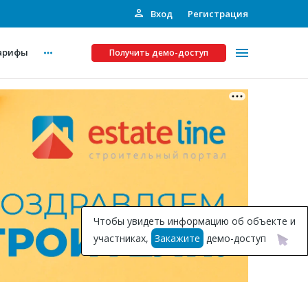
Вход
Регистрация
арифы
Получить демо-доступ
Платные услуги
ства
Рекламодателям
Call-центр
Инвестпроекты
ты
Чтобы увидеть информацию об объекте и
Подписка на Базу
участниках,
Закажите
демо-доступ
Пресс-релизы
Правила работы