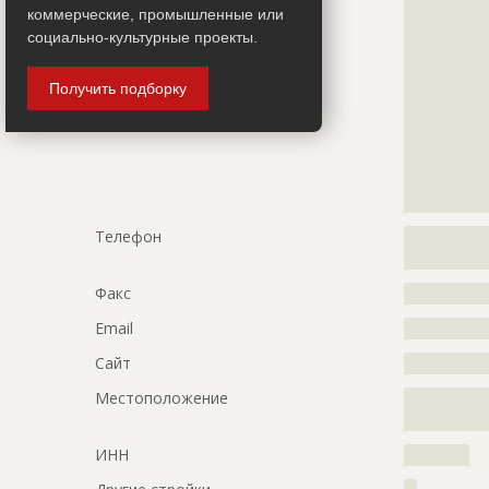
?????????????
Ответственный
???????????
коммерческие, промышленные или
?????????????
???????????
социально-культурные проекты.
?????????????
???????????
?????????????
Предполагаемые потребности
?????????????
Получить подборку
?????????????
?????????????
?????????????
?????????????
?????????????
ID
79947
?????????????
Название
Устройство
??????
жилого ко
Телефон
?????????????
Дата обновления
??????????
?????????????
Описание
?????????????
Факс
?????????????
Этап строительства
Фасадные 
Email
?????????????
Ответственный
???????????
Сайт
?????????????
???????????
Местоположение
?????????????
???????????
?????????????
Предполагаемые потребности
?????????????
ИНН
??????????
?????????????
?????????????