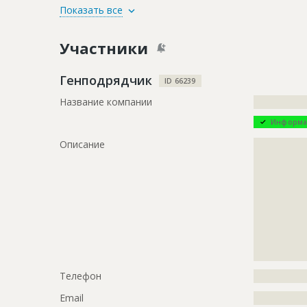
ID
92641
Показать все
Название
Завершены
Участники
строительс
Дата обновления
??????????
Генподрядчик
ID 66239
Описание
?????????????
Название компании
?????????????
????????????
Информа
Этап строительства
Внутренни
Описание
?????????????
Ответственный
???????????
?????????????
???????????
?????????????
???????????
?????????????
???????????
?????????????
???????????
?????????????
?????????????
ID
85277
?????????????
???????????
Название
Внутренние
комплекса
Телефон
?????????????
Дата обновления
??????????
Email
?????????????