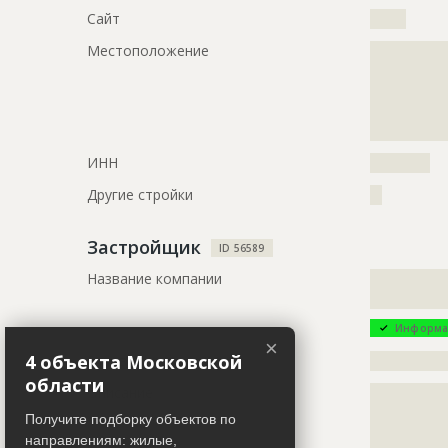
Описание
?????????????
Сайт
??????
?????????????
Местоположение
?????????????
Этап строительства
Внутренни
?????????????
?????????????
Ответственный
???????????
?????????????
???????????
???????????
???????????
ИНН
??????????
Предполагаемые потребности
?????????????
?????????????
Другие стройки
??
?????????????
Застройщик
ID 56589
ID
82622
Название компании
?????????????
Название
Продолжаю
?????????????
строительс
Информа
Дата обновления
??????????
×
4 объекта Московской
Руководитель
?????????????
Описание
?????????????
области
Описание
?????????????
??????????
?????????????
Получите подборку объектов по
Этап строительства
Фасадные 
?????????????
направлениям: жилые,