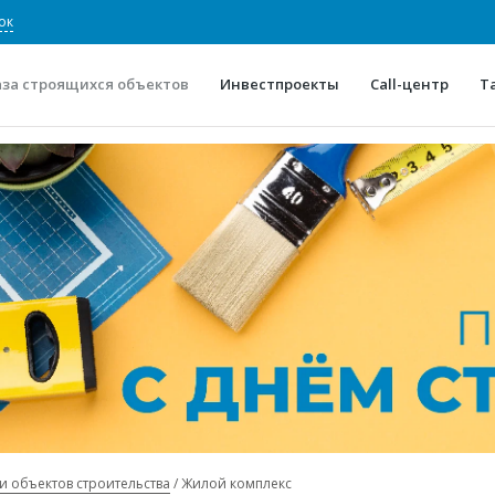
ок
аза строящихся объектов
Инвестпроекты
Call-центр
Т
О проекте
Конкурентные преимуще
Отзывы
Горячие объек
Глоссарий
Новости
и объектов строительства
Жилой комплекс