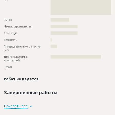
??????????????????????????????????????????????????????????
??????????????????????????????????????????????????????????
??????????????????????????????????????????????????????????
??????????????????????
Рынок
??????????????????
Начало строительства
?????????????????????
Срок ввода
?????????????????????
Этажность
?
Площадь земельного участка
?????
2
(м
)
Тип используемых
?????????????????????????????????????????????????
конструкций
Кровля
Работ не ведется
Завершенные работы
ID
2806456
Показать все
Название
Отделка помещений