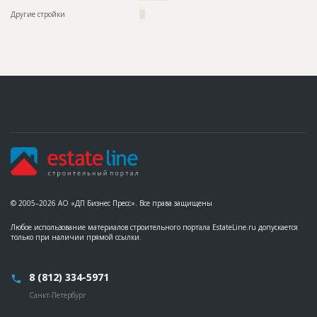
?????????????????????????????????
Другие стройки
??
ID
2153964
Название
Отливка каркаса
Дата обновления
??????????
Описание
??????????????????????????????????????????????????????????
??????????????????????????????????????????????????????????
???????????????????????????????????????????????????
Этап строительства
Общестроительные работы
Ответственный
???????????????????????????????????????????????
???????????????????????????????????????????????
???????????????????????????????????????????????
???????????????????
Предполагаемые потребности
??????????????????????????????????????????????????????????
© 2005–2026 АО «ДП Бизнес Пресс». Все права защищены
??????????????????????????????????????????????????????????
??????????????????????????????????????????????????????????
??????????????????????????????????????????????????????????
Любое использование материалов строительного портала EstateLine.ru допускается
?????????????????????????????????
только при наличии прямой ссылки.
8 (812) 334-5971
Санкт-Петербург