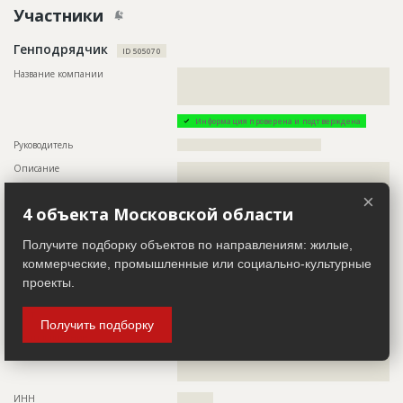
Участники
Дата обновления
??????????
Описание
??????????????????????????????????????????????????????????
Генподрядчик
?????????????????????????????
ID 505070
Этап строительства
Внутренние и отделочные работы
Название компании
??????????????????????????????????????????????????????????
??????????????????????????????????????????????????????????
Ответственный
???????????????????????????????????????????????
???????????????
???????????????????????????????????????????????
???????????????????????????????????????????????
Информация проверена и подтверждена
???????????????????
Руководитель
????????????????????????????????????????
Предполагаемые потребности
??????????????????????????????????????????????????????????
??????????????????????????????????????????????????????????
Описание
??????????????????????????????????????????????????????????
??????????????????????????????????????????????????????????
??????????????????????????????????????????????????????????
??????????????????????????????????????????????????????????
??????????????????????????????????????????????????????????
×
??????????????????????????????????????????????????????????
??????????????????????????????????????????????????????????
4 объекта Московской области
??????????????????????????????????????????????????????????
??????????????????????????????????????????????????????????
??????????????????????????????????????????????????????????
??????????????????????????????????????????????????????????
Получите подборку объектов по направлениям: жилые,
??????????????????????????????????????????????????????????
??????????????????????
??????????????????????????????????????????????????????????
коммерческие, промышленные или социально-культурные
Телефон
????????????????????????????????????
??????????????????????????????????????????????????????????
проекты.
??????????????????????????????????????????????????????????
Email
????????????????????????????
??????????????????????????????????????????????????????????
??????????????????????????????????????????????????????????
Сайт
?????????????????????????
??????????????????????????????????????????????????????????
Получить подборку
??????????????????????????????????????????????????????????
Местоположение
??????????????????????????????????????????????????????????
??????????????????????????????????????????????????????????
??????????????????????????????????????????????????????????
??????????????????????????????????????????????????????????
??????????????????????????????????????????????????????????
??????????????????????????????????????????????????????????
??????????????????????????????????????????????????????????
??????????????????????????????????????????????????????????
??????????????????????????????????????????????????????????
ИНН
??????????