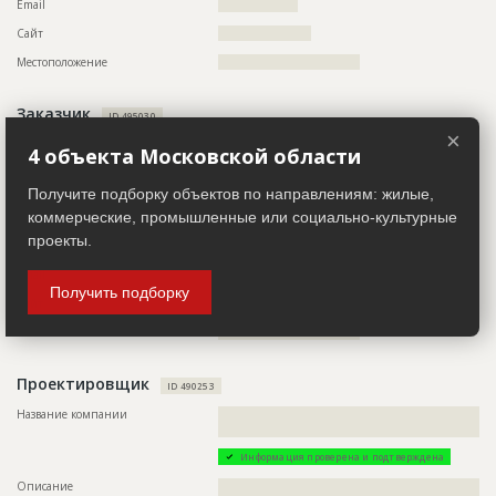
Email
??????????????????
Название
Огорожена территория для строительства
Сайт
?????????????????????
административного комплекса
Местоположение
????????????????????????????????
Дата обновления
??????????
Описание
??????????????????????????????????????????????????????????
Заказчик
?????????????????????????
ID 495030
×
Этап строительства
Нулевой цикл
Название компании
????????????????????????????????????????????
4 объекта Московской области
Ответственный
???????????????????????????????????????????????
Описание
??????????????????????????????????????????????????????????
?????????????????????????????????????????????
????????????????????????????????????????????
Получите подборку объектов по направлениям: жилые,
коммерческие, промышленные или социально-культурные
Телефон
??????????????????????????
проекты.
Факс
???????????????
Email
??????????????????
Получить подборку
Сайт
?????????????????????
Местоположение
????????????????????????????????
Проектировщик
ID 490253
Название компании
??????????????????????????????????????????????????????????
??????????????????????????????????????????????
Информация проверена и подтверждена
Описание
??????????????????????????????????????????????????????????