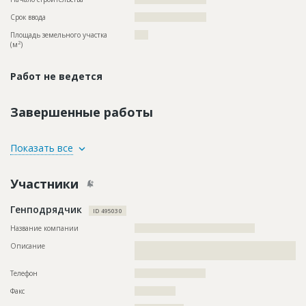
Срок ввода
?????????????????????
Площадь земельного участка
????
2
(м
)
Работ не ведется
Завершенные работы
ID
74010
Показать все
Название
Внутренние работы при строительстве
административного комплекса
Участники
Дата обновления
??????????
Генподрядчик
Описание
??????????????????????????????????????????????????????????
ID 495030
??????????????????????????????????????????????????????????
?????????????????????????????????????????????????
Название компании
????????????????????????????????????????????
Этап строительства
Внутренние и отделочные работы
Описание
??????????????????????????????????????????????????????????
????????????????????????????????????????????
Ответственный
???????????????????????????????????????????????
?????????????????????????????????????????????
Телефон
??????????????????????????
Факс
???????????????
ID
67248