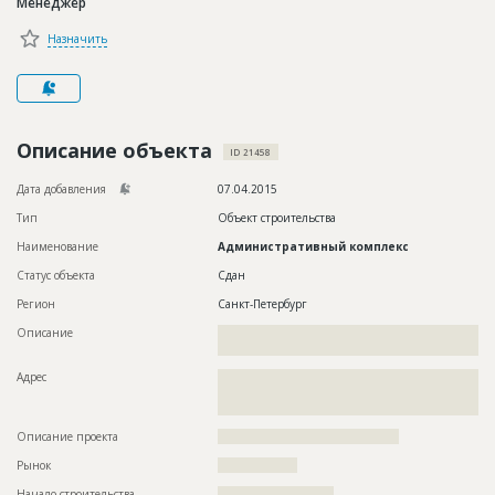
Менеджер
Новости
Назначить
Платные услуги
Пресс-релизы
Правила работы
Описание объекта
ID 21458
Контакты
Дата добавления
07.04.2015
Тип
Объект строительства
Личный кабинет
Наименование
Административный комплекс
Статус объекта
Сдан
Регион
Санкт-Петербург
Описание
??????????????????????????????????????????????????????????
????????????????????????
Адрес
??????????????????????????????????????????????????????????
??????????????????????????????????????????????????????????
????????????????
Описание проекта
?????????????????????????????????????????
Рынок
??????????????????
Начало строительства
?????????????????????