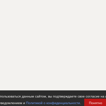
овельных балок при строительстве
венного здания
???????????????????????????????????????????????????
?????????????????????????????????
тельные работы
ользоваться данным сайтом, вы подтверждаете свое согласие на 
уведомлением и
Политикой о конфиденциальности
.
Понятно