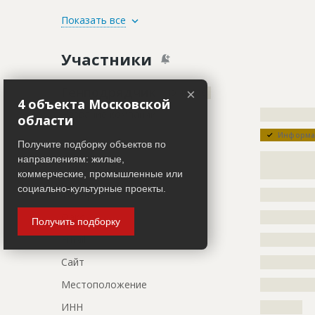
ID
80441
Показать все
Название
Благоустро
Участники
производст
Дата обновления
??????????
Генподрядчик
×
ID 494876
Описание
?????????????
4 объекта Московской
Название компании
?????????????
?????????????
области
?????????????
Информац
Получите подборку объектов по
Этап строительства
Внутренни
Описание
?????????????
направлениям: жилые,
?????????????
коммерческие, промышленные или
ID
77369
социально-культурные проекты.
Телефон
?????????????
Название
Продолжаю
Факс
?????????????
Получить подборку
производст
Email
?????????????
Дата обновления
??????????
Сайт
?????????????
Описание
?????????????
?????????????
Местоположение
?????????????
Этап строительства
Внутренни
ИНН
??????????