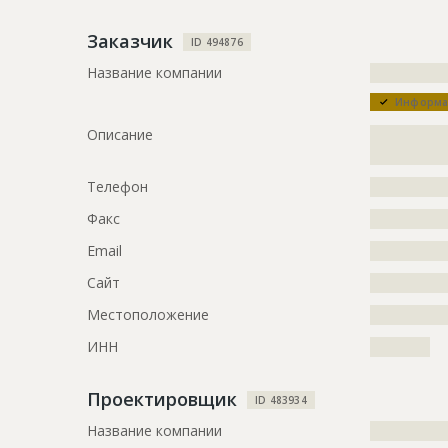
Предполагаемые потребности
?????????????
?????????????
Заказчик
ID 494876
Название компании
?????????????
ID
74637
Информац
Название
Внутренние
Описание
?????????????
производст
?????????????
Дата обновления
??????????
Телефон
?????????????
Описание
?????????????
Факс
?????????????
?????????????
Email
?????????????
Этап строительства
Внутренни
Сайт
?????????????
Предполагаемые потребности
?????????????
Местоположение
?????????????
ID
72162
ИНН
??????????
Название
Остекление
Проектировщик
Дата обновления
??????????
ID 483934
Название компании
?????????????
Описание
?????????????