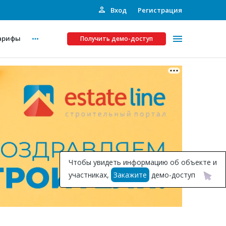
Вход
Регистрация
арифы
Получить демо-доступ
Платные услуги
ства
Рекламодателям
Call-центр
Инвестпроекты
ты
Чтобы увидеть информацию об объекте и
Подписка на Базу
участниках,
Закажите
демо-доступ
Пресс-релизы
Правила работы