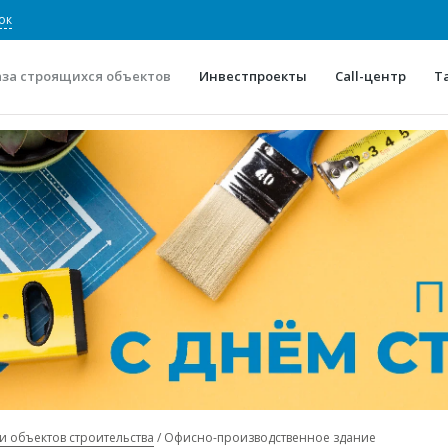
ок
аза строящихся объектов
Инвестпроекты
Call-центр
Т
О проекте
Конкурентные преимуще
Отзывы
Горячие объек
Глоссарий
Новости
и объектов строительства
Офисно-производственное здание