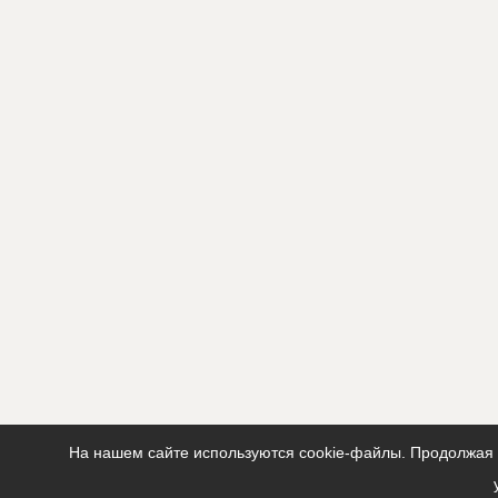
ID
67013
Название
Монтаж кр
производст
Дата обновления
??????????
Описание
?????????????
?????????????
Этап строительства
Общестрои
На нашем сайте используются cookie-файлы. Продолжая п