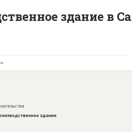
ственное здание в Са
ки
роительства
роизводственное здание