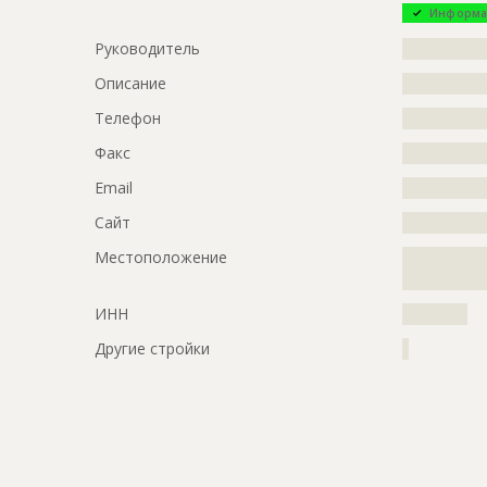
?????????????
Информа
Этап строительства
Общестрои
Руководитель
?????????????
Предполагаемые потребности
?????????????
Описание
?????????????
?????????????
Телефон
?????????????
??????????
Факс
?????????????
ID
68709
Email
?????????????
Название
Кладка сте
Сайт
?????????????
производст
Местоположение
?????????????
Дата обновления
??????????
?????????????
Описание
?????????????
ИНН
??????????
?????????????
Другие стройки
?
Этап строительства
Общестрои
Предполагаемые потребности
?????????????
?????????????
?????????????
?????????????